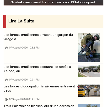
Central concernant les relations avec l'État occupant
« La force ne garantira ni sécurité ni stabi ...
07/August/2026 01:58 PM
Lire La Suite
Khalayel al-Louz : des colons attaquent un c ...
07/August/2026 01:53 PM
Les forces israéliennes arrêtent un garçon du
Nouvelle attaque de colons à Ramallah : une ...
village d
07/August/2026 12:31 PM
07/August/2026 10:52 PM
L’armée israélienne installe un barrage mili ...
07/August/2026 09:18 AM
Les forces israéliennes bloquent les accès à
Nouvelles incursions à Bethléem et Tubas : d ...
Ya'bad, au
07/August/2026 09:03 AM
07/August/2026 10:31 PM
Jérusalem : l'armée israélienne se retire du ...
Les forces d'occupation israéliennes entravent la
07/August/2026 08:54 AM
circu
07/August/2026 09:21 PM
Trois Palestiniens blessés lors d'une agression