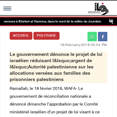
niennes à Khirbet al-Hamma, dans le nord de la vallée du Jourdain
MENU
ACCUEIL
POLITIQUE
h
Galerie d’images
18/February/2018 05:54 PM
Le gouvernement dénonce le projet de loi
Centre palestinien
israélien réduisant l&lsquo;argent de
l&lsquo;Autorité palestinienne sur les
rmations
allocations versées aux familles des
prisonniers palestiniens
العربية
Ramallah, le 18 février 2018, WAFA- Le
gouvernement de réconciliation nationale a
English
dénoncé dimanche l‘approbation par le Comité
ministériel israélien d‘un projet de loi visant à ce