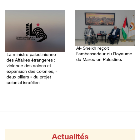
03/August/2026 10:28 PM
04/August/2026 12:16 PM
Al- Sheikh reçoit
l'ambassadeur du Royaume
La ministre palestinienne
du Maroc en Palestine.
des Affaires étrangères :
violence des colons et
02/August/2026 06:36 PM
expansion des colonies, «
deux piliers » du projet
colonial israélien
03/August/2026 05:19 PM
Actualités