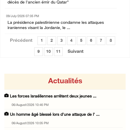
décès de l'ancien émir du Qatar"
09/July/2026 07:05 PM
La présidence palestinienne condamne les attaques
iraniennes visant la Jordanie, le ...
Précédent
1
2
3
4
5
6
7
8
Suivant
9
10
11
Actualités
Les forces israéliennes arrêtent deux jeunes ...
06/August/2026 10:46 PM
Un homme âgé blessé lors d'une attaque de l' ...
06/August/2026 10:05 PM