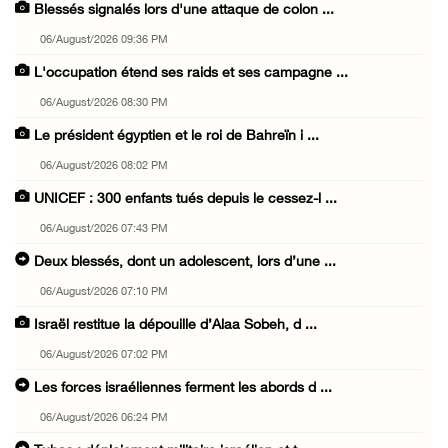
Blessés signalés lors d'une attaque de colon ...
06/August/2026 09:36 PM
L'occupation étend ses raids et ses campagne ...
06/August/2026 08:30 PM
Le président égyptien et le roi de Bahreïn i ...
06/August/2026 08:02 PM
UNICEF : 300 enfants tués depuis le cessez-l ...
06/August/2026 07:43 PM
Deux blessés, dont un adolescent, lors d’une ...
06/August/2026 07:10 PM
Israël restitue la dépouille d’Alaa Sobeh, d ...
06/August/2026 07:02 PM
Les forces israéliennes ferment les abords d ...
06/August/2026 06:24 PM