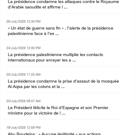
La présidence condamne les attaques contre le Royaume
d'Arabie saoudite et affirme l ...
26/July/2026 12:33 PM
« Un état de guerre sans fin » : l’alerte de la présidence
palestinienne face à l’es ...
24/July/2026 12:00 PM
La présidence palestinienne multiplie les contacts
internationaux pour enrayer les a ...
23/July/2026 11:25 AM
La présidence condamne la prise d'assaut de la mosquée
Al-Aqsa par les colons et la ...
20/July/2026 08:57 AM
Le Président félicite le Roi d'Espagne et son Premier
ministre pour la victoire de l ...
19/July/2026 12:59 PM
Abu Roudeina : « Aucune légitimité » aux actions