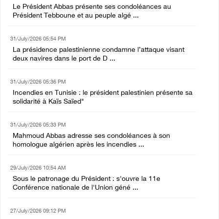
Le Président Abbas présente ses condoléances au
Président Tebboune et au peuple algé ...
31/July/2026 05:54 PM
La présidence palestinienne condamne l’attaque visant
deux navires dans le port de D ...
31/July/2026 05:36 PM
Incendies en Tunisie : le président palestinien présente sa
solidarité à Kaïs Saïed"
31/July/2026 05:33 PM
Mahmoud Abbas adresse ses condoléances à son
homologue algérien après les incendies ...
29/July/2026 10:54 AM
Sous le patronage du Président : s'ouvre la 11e
Conférence nationale de l'Union géné ...
27/July/2026 09:12 PM