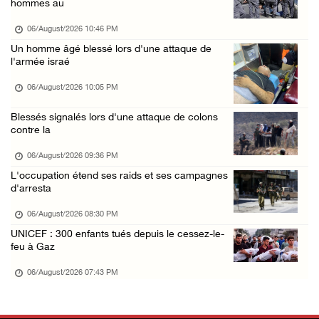
hommes au
06/August/2026 12:08 PM
06/August/2026 10:46 PM
Des colons clôturent des terres dans le nord ...
Un homme âgé blessé lors d'une attaque de
l'armée israé
06/August/2026 11:05 AM
L'occupation poursuit son agression contre l ...
06/August/2026 10:05 PM
06/August/2026 09:32 AM
Blessés signalés lors d'une attaque de colons
contre la
Les autorités israéliennes démolissent un im ...
06/August/2026 09:10 AM
06/August/2026 09:36 PM
L'occupation étend ses raids et ses campagnes
Incursion de l'occupation à Qalqilya
d'arresta
06/August/2026 08:26 AM
06/August/2026 08:30 PM
Blessures et incendies criminels de maisons ...
UNICEF : 300 enfants tués depuis le cessez-le-
06/August/2026 12:24 AM
feu à Gaz
Trois Palestiniens blessés lors d'une attaqu ...
06/August/2026 07:43 PM
06/August/2026 12:21 AM