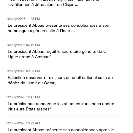
israéliennes à Jérusalem, en Cisjor ...
16/July/2026 11:05 PM
Le président Abbas présente ses condoléances à son
homologue algérien suite à l'ince ...
16/July/2026 06:16 PM
Le président Abbas reçoit le secrétaire général de la
Ligue arabe à Amman"
12/July/2026 09:08 PM
Palestine observera trois jours de deuil national suite au
décès de l'émir du Qatar, ...
12/July/2026 12:47 PM
La présidence condamne les attaques iraniennes contre
plusieurs États arabes"
12/July/2026 10:29 AM
Le président Abbas présente ses condoléances après le