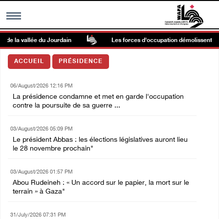
de la vallée du Jourdain
Les forces d'occupation démolissent une 
MENU
ACCUEIL
PRÉSIDENCE
h
Galerie d’images
06/August/2026 12:16 PM
La présidence condamne et met en garde l'occupation
Centre palestinien
contre la poursuite de sa guerre ...
03/August/2026 05:09 PM
rmations
Le président Abbas : les élections législatives auront lieu
le 28 novembre prochain"
العربية
03/August/2026 01:57 PM
Abou Rudeineh : « Un accord sur le papier, la mort sur le
English
terrain » à Gaza"
31/July/2026 07:31 PM