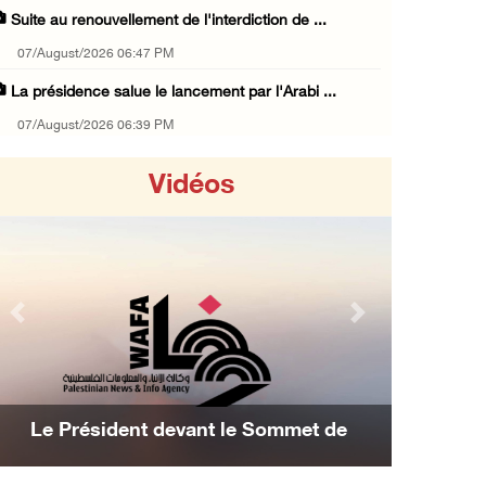
Suite au renouvellement de l'interdiction de ...
07/August/2026 06:47 PM
La présidence salue le lancement par l'Arabi ...
07/August/2026 06:39 PM
Naplouse : Attaque des forces d'occupation e ...
Vidéos
07/August/2026 06:14 PM
La présidence palestinienne salue l’accord d ...
07/August/2026 05:38 PM
Environ 70 000 fidèles ont accompli la prièr ...
Previous
Next
07/August/2026 02:45 PM
La présidence palestinienne condamne les att ...
07/August/2026 02:42 PM
Le Président devant le Sommet de
Incursions et barrages improvisés : les colo ...
Manama : Nous avons décidé d'achever la
07/August/2026 02:13 PM