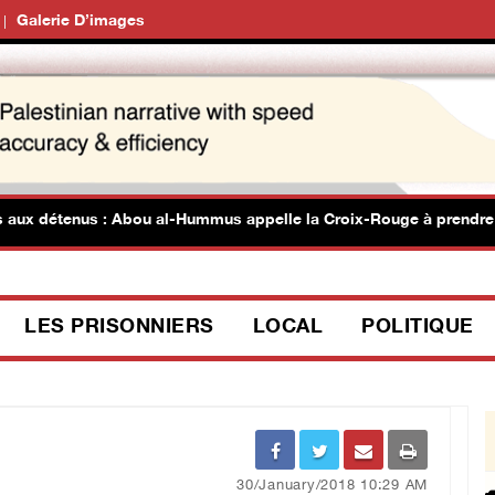
Galerie D’images
 aux détenus : Abou al-Hummus appelle la Croix-Rouge à prendre pos
LES PRISONNIERS
LOCAL
POLITIQUE
30/January/2018 10:29 AM