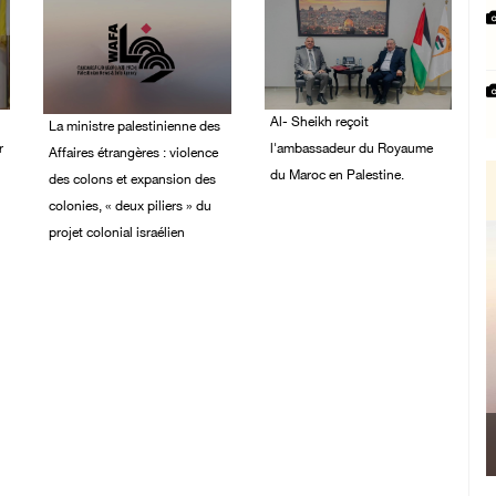
Al- Sheikh reçoit
La ministre palestinienne des
r
l'ambassadeur du Royaume
Affaires étrangères : violence
du Maroc en Palestine.
des colons et expansion des
colonies, « deux piliers » du
02/August/2026 06:36
PM
projet colonial israélien
03/August/2026 05:19
PM