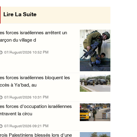
« La force ne garantira ni sécurité ni stabi ...
Lire La Suite
mise en œuvre des décisions du Conseil
07/August/2026 01:58 PM
Central concernant les relations avec
Khalayel al-Louz : des colons attaquent un c ...
es forces israéliennes arrêtent un
07/August/2026 01:53 PM
arçon du village d
l'État occupant
Nouvelle attaque de colons à Ramallah : une ...
07/August/2026 10:52 PM
07/August/2026 12:31 PM
L’armée israélienne installe un barrage mili ...
es forces israéliennes bloquent les
07/August/2026 09:18 AM
ccès à Ya'bad, au
Nouvelles incursions à Bethléem et Tubas : d ...
07/August/2026 10:31 PM
07/August/2026 09:03 AM
es forces d'occupation israéliennes
Jérusalem : l'armée israélienne se retire du ...
ntravent la circu
07/August/2026 08:54 AM
07/August/2026 09:21 PM
rois Palestiniens blessés lors d'une