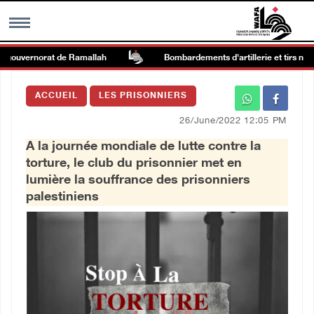
 gouvernorat de Ramallah
Bombardements d'artillerie et tirs nourri
MENU
ACCUEIL
LES PRISONNIERS
h
Galerie d’images
26/June/2022 12:05 PM
A la journée mondiale de lutte contre la
Centre palestinien
torture, le club du prisonnier met en
lumière la souffrance des prisonniers
rmations
palestiniens
العربية
English