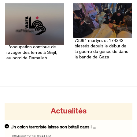
08/August/2026 03:41 PM
73384 martyrs et 174242
blessés depuis le début de
L’occupation continue de
la guerre du génocide dans
ravager des terres à Sinjil,
la bande de Gaza
au nord de Ramallah
08/August/2026 11:22 AM
08/August/2026 12:16 PM
Actualités
Un colon terroriste laisse son bétail dans l ...
08/August/2026 03:41 PM