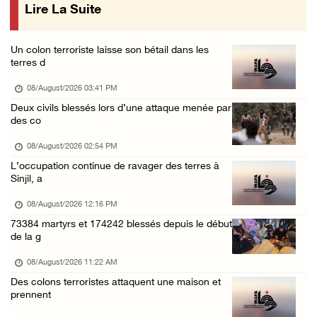
Lire La Suite
Des colons attaquent des maisons palestinien ...
07/August/2026 07:27 PM
Un colon terroriste laisse son bétail dans les
Suite au renouvellement de l'interdiction de ...
terres d
07/August/2026 06:47 PM
08/August/2026 03:41 PM
La présidence salue le lancement par l'Arabi ...
Deux civils blessés lors d’une attaque menée par
des co
07/August/2026 06:39 PM
Naplouse : Attaque des forces d'occupation e ...
08/August/2026 02:54 PM
L’occupation continue de ravager des terres à
07/August/2026 06:14 PM
Sinjil, a
La présidence palestinienne salue l’accord d ...
08/August/2026 12:16 PM
07/August/2026 05:38 PM
73384 martyrs et 174242 blessés depuis le début
de la g
08/August/2026 11:22 AM
Des colons terroristes attaquent une maison et
prennent