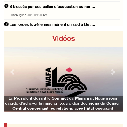
3 blessés par des balles d’occupation au nor ...
08/August/2026 09:20 AM
Les forces israéliennes mènent un raid à Bet ...
07/August/2026 11:41 PM
Vidéos
Les forces israéliennes arrêtent un garçon d ...
07/August/2026 10:52 PM
Les forces israéliennes bloquent les accès à ...
07/August/2026 10:31 PM
Previous
Next
Les forces d'occupation israéliennes entrave ...
07/August/2026 09:21 PM
Trois Palestiniens blessés lors d'une agress ...
Le Président devant le Sommet de Manama : Nous avons
décidé d'achever la mise en œuvre des décisions du Conseil
07/August/2026 09:00 PM
Central concernant les relations avec l'État occupant
Club des prisonniers palestiniens : Le renou ...
07/August/2026 08:47 PM