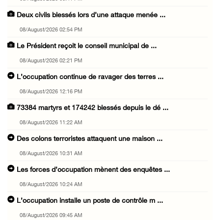
Deux civils blessés lors d’une attaque menée ...
08/August/2026 02:54 PM
Le Président reçoit le conseil municipal de ...
08/August/2026 02:21 PM
L’occupation continue de ravager des terres ...
08/August/2026 12:16 PM
73384 martyrs et 174242 blessés depuis le dé ...
08/August/2026 11:22 AM
Des colons terroristes attaquent une maison ...
08/August/2026 10:31 AM
Les forces d’occupation mènent des enquêtes ...
08/August/2026 10:24 AM
L’occupation installe un poste de contrôle m ...
08/August/2026 09:45 AM