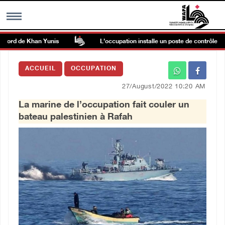
nord de Khan Yunis
L’occupation installe un poste de contrôle milita
MENU
ACCUEIL
OCCUPATION
h
Galerie d’images
27/August/2022 10:20 AM
La marine de l’occupation fait couler un
Centre palestinien
bateau palestinien à Rafah
rmations
العربية
English