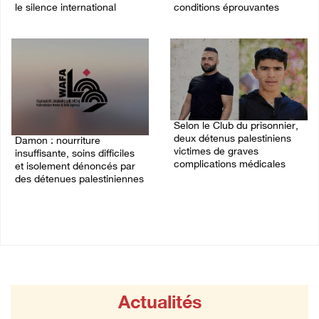
le silence international
conditions éprouvantes
03/August/2026 01:40 PM
02/August/2026 02:07 PM
Selon le Club du prisonnier,
deux détenus palestiniens
Damon : nourriture
victimes de graves
insuffisante, soins difficiles
complications médicales
et isolement dénoncés par
des détenues palestiniennes
30/July/2026 06:18 PM
02/August/2026 12:32 PM
Actualités