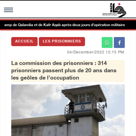
amp de Qalandia et de Kafr Aqab après deux jours d'opération militaire
MENU
ACCUEIL
LES PRISONNIERS
h
Galerie d’images
04/December/2022 12:15 PM
La commission des prisonniers : 314
Centre palestinien
prisonniers passent plus de 20 ans dans
les geôles de l’occupation
rmations
العربية
English