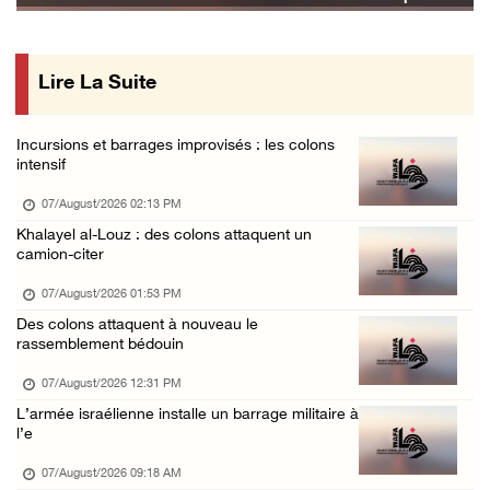
Le président égyptien et le roi de Bahreïn i ...
06/August/2026 08:02 PM
Lire La Suite
UNICEF : 300 enfants tués depuis le cessez-l ...
06/August/2026 07:43 PM
Incursions et barrages improvisés : les colons
Deux blessés, dont un adolescent, lors d’une ...
intensif
06/August/2026 07:10 PM
07/August/2026 02:13 PM
Israël restitue la dépouille d’Alaa Sobeh, d ...
Khalayel al-Louz : des colons attaquent un
camion-citer
06/August/2026 07:02 PM
Les forces israéliennes ferment les abords d ...
07/August/2026 01:53 PM
Des colons attaquent à nouveau le
06/August/2026 06:24 PM
rassemblement bédouin
Tubas : déploiement militaire israélien et t ...
07/August/2026 12:31 PM
06/August/2026 05:44 PM
L’armée israélienne installe un barrage militaire à
Environ 58 000 cas de varicelle recensés dan ...
l’e
06/August/2026 04:58 PM
07/August/2026 09:18 AM