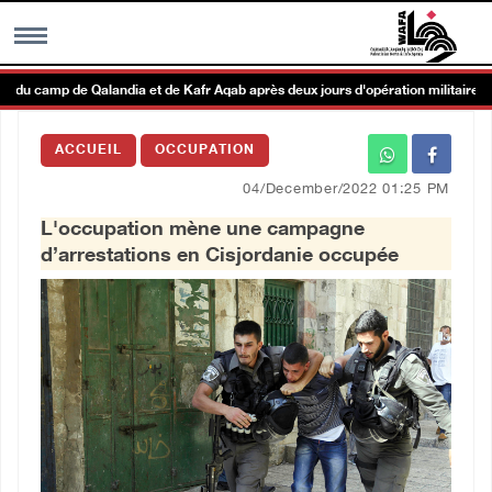
 du camp de Qalandia et de Kafr Aqab après deux jours d'opération militaire
MENU
ACCUEIL
OCCUPATION
h
Galerie d’images
04/December/2022 01:25 PM
L'occupation mène une campagne
Centre palestinien
d’arrestations en Cisjordanie occupée
rmations
العربية
English