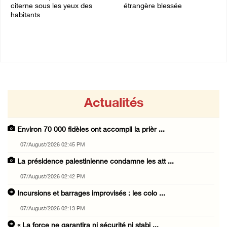
citerne sous les yeux des
étrangère blessée
habitants
07/August/2026 12:31 PM
07/August/2026 01:53 PM
Actualités
Environ 70 000 fidèles ont accompli la prièr ...
07/August/2026 02:45 PM
La présidence palestinienne condamne les att ...
07/August/2026 02:42 PM
Incursions et barrages improvisés : les colo ...
07/August/2026 02:13 PM
« La force ne garantira ni sécurité ni stabi ...