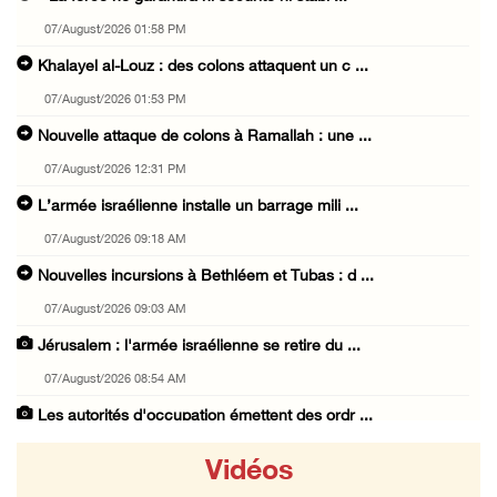
07/August/2026 01:58 PM
Khalayel al-Louz : des colons attaquent un c ...
07/August/2026 01:53 PM
Nouvelle attaque de colons à Ramallah : une ...
07/August/2026 12:31 PM
L’armée israélienne installe un barrage mili ...
07/August/2026 09:18 AM
Nouvelles incursions à Bethléem et Tubas : d ...
07/August/2026 09:03 AM
Jérusalem : l'armée israélienne se retire du ...
07/August/2026 08:54 AM
Les autorités d'occupation émettent des ordr ...
06/August/2026 11:55 PM
Vidéos
Les forces israéliennes mènent un raid à Ya' ...