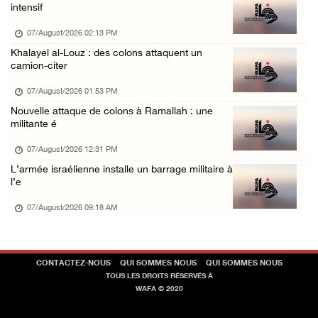
intensif
06/August/2026 07:43 PM
Deux blessés, dont un adolescent, lors d’une ...
07/August/2026 02:13 PM
Khalayel al-Louz : des colons attaquent un
06/August/2026 07:10 PM
camion-citer
Israël restitue la dépouille d’Alaa Sobeh, d ...
07/August/2026 01:53 PM
06/August/2026 07:02 PM
Nouvelle attaque de colons à Ramallah : une
Les forces israéliennes ferment les abords d ...
militante é
06/August/2026 06:24 PM
07/August/2026 12:31 PM
Tubas : déploiement militaire israélien et t ...
L’armée israélienne installe un barrage militaire à
l’e
06/August/2026 05:44 PM
07/August/2026 09:18 AM
CONTACTEZ-NOUS
QUI SOMMES NOUS
QUI SOMMES NOUS
TOUS LES DROITS RÉSERVÉS À
WAFA © 2020