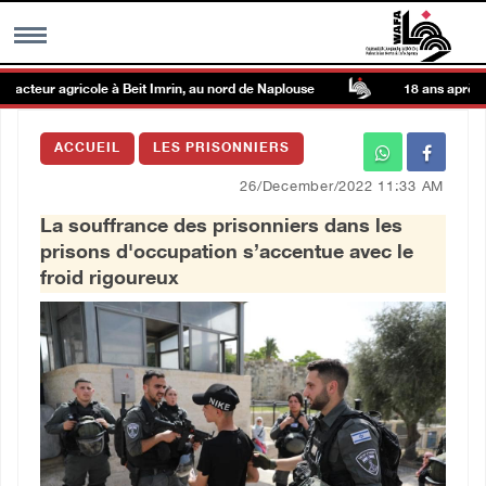
acteur agricole à Beit Imrin, au nord de Naplouse
18 ans après sa 
MENU
ACCUEIL
LES PRISONNIERS
h
Galerie d’images
26/December/2022 11:33 AM
La souffrance des prisonniers dans les
Centre palestinien
prisons d'occupation s’accentue avec le
froid rigoureux
rmations
العربية
English