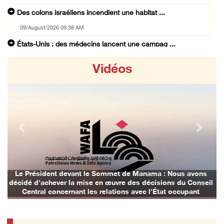
Des colons israéliens incendient une habitat ...
09/August/2026 09:38 AM
États-Unis : des médecins lancent une campag ...
09/August/2026 08:43 AM
Vidéos
Égypte : le déplacement forcé des Palestinie ...
09/August/2026 08:18 AM
18 ans après sa disparition, Mahmoud Darwich ...
09/August/2026 07:34 AM
Previous
Next
Des milices de colons israéliens volent un t ...
09/August/2026 07:02 AM
Des cas d’asphyxie ont été signalés dans le ...
Le Président devant le Sommet de Manama : Nous avons
décidé d'achever la mise en œuvre des décisions du Conseil
09/August/2026 12:16 AM
Central concernant les relations avec l'État occupant
Six civils blessés lors d'une attaque perpét ...
09/August/2026 12:11 AM