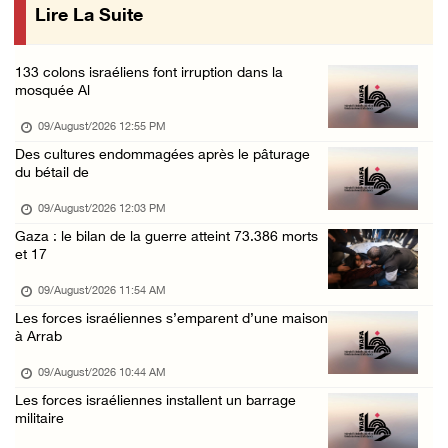
Lire La Suite
Des colons attaquent une mosquée dans la bou ...
08/August/2026 09:28 PM
133 colons israéliens font irruption dans la
Des colons attaquent le village d'Abu Falah
mosquée Al
08/August/2026 07:40 PM
09/August/2026 12:55 PM
Plusieurs cas d’asphyxie lors du raid des fo ...
Des cultures endommagées après le pâturage
du bétail de
08/August/2026 06:16 PM
Une session du Conseil de sécurité sur la Ci ...
09/August/2026 12:03 PM
Gaza : le bilan de la guerre atteint 73.386 morts
08/August/2026 05:15 PM
et 17
Un colon terroriste laisse son bétail dans l ...
09/August/2026 11:54 AM
08/August/2026 03:41 PM
Les forces israéliennes s’emparent d’une maison
Deux civils blessés lors d’une attaque menée ...
à Arrab
08/August/2026 02:54 PM
09/August/2026 10:44 AM
Le Président reçoit le conseil municipal de ...
Les forces israéliennes installent un barrage
militaire
08/August/2026 02:21 PM