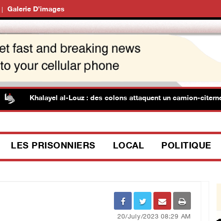
Galerie D’images
Khalayel al-Louz : des colons attaquent un camion-citerne sous l
LES PRISONNIERS
LOCAL
POLITIQUE
20/July/2023 08:29 AM