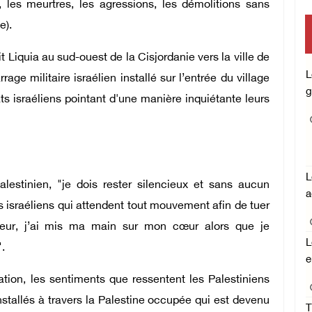
s, les meurtres, les agressions, les démolitions sans
e).
it Liquia au sud-ouest de la Cisjordanie vers la ville de
L
age militaire israélien installé sur l’entrée du village
g
ts israéliens pointant d'une manière inquiétante leurs
L
estinien, "je dois rester silencieux et sans aucun
a
s israéliens qui attendent tout mouvement afin de tuer
eur, j’ai mis ma main sur mon cœur alors que je
L
.
e
ation, les sentiments que ressentent les Palestiniens
installés à travers la Palestine occupée qui est devenu
T