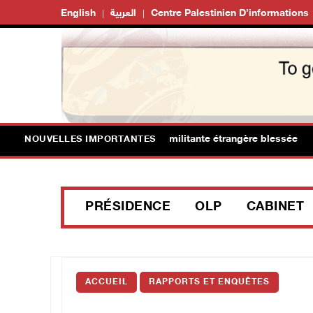
English
العربية
Centre Palestinien D’informations
de colons à Ramallah : une militante étrangère blessée
NOUVELLES IMPORTANTES
PRÉSIDENCE
OLP
CABINET
ACCUEIL
RAPPORTS ET ENQUÊTES