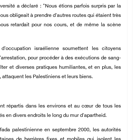
versité a déclaré : "Nous étions parfois surpris par la
ous obligeait à prendre d'autres routes qui étaient très
nous retardait pour nos cours, et de même la scène
 d'occupation israélienne soumettent les citoyens
d'arrestation, pour procéder à des exécutions de sang-
sulter et diverses pratiques humiliantes, et en plus, les
 attaquent les Palestiniens et leurs biens.
ont répartis dans les environs et au cœur de tous les
és en divers endroits le long du mur d'apartheid.
fada palestinienne en septembre 2000, les autorités
taines de barrières fixes et mobiles qui isolent les