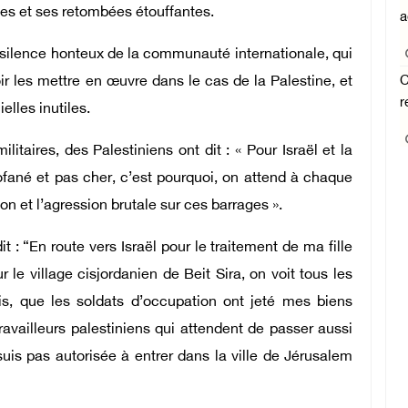
ges et ses retombées étouffantes.
a
 silence honteux de la communauté internationale, qui
C
r les mettre en œuvre dans le cas de la Palestine, et
r
lles inutiles.
itaires, des Palestiniens ont dit : « Pour Israël et la
fané et pas cher, c’est pourquoi, on attend à chaque
ation et l’agression brutale sur ces barrages ».
t : “En route vers Israël pour le traitement de ma fille
 le village cisjordanien de Beit Sira, on voit tous les
ois, que les soldats d’occupation ont jeté mes biens
ravailleurs palestiniens qui attendent de passer aussi
 suis pas autorisée à entrer dans la ville de Jérusalem