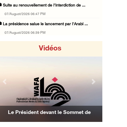
Suite au renouvellement de l'interdiction de ...
07/August/2026 06:47 PM
La présidence salue le lancement par l'Arabi ...
07/August/2026 06:39 PM
Naplouse : Attaque des forces d'occupation e ...
Vidéos
07/August/2026 06:14 PM
La présidence palestinienne salue l’accord d ...
07/August/2026 05:38 PM
Environ 70 000 fidèles ont accompli la prièr ...
Previous
Next
07/August/2026 02:45 PM
La présidence palestinienne condamne les att ...
07/August/2026 02:42 PM
Les avions d'occupation continuent de
Incursions et barrages improvisés : les colo ...
bombarder Gaza
07/August/2026 02:13 PM