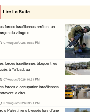
« La force ne garantira ni sécurité ni stabi ...
Lire La Suite
07/August/2026 01:58 PM
Khalayel al-Louz : des colons attaquent un c ...
es forces israéliennes arrêtent un
07/August/2026 01:53 PM
arçon du village d
Nouvelle attaque de colons à Ramallah : une ...
07/August/2026 10:52 PM
07/August/2026 12:31 PM
L’armée israélienne installe un barrage mili ...
es forces israéliennes bloquent les
07/August/2026 09:18 AM
ccès à Ya'bad, au
Nouvelles incursions à Bethléem et Tubas : d ...
07/August/2026 10:31 PM
07/August/2026 09:03 AM
es forces d'occupation israéliennes
Jérusalem : l'armée israélienne se retire du ...
ntravent la circu
07/August/2026 08:54 AM
07/August/2026 09:21 PM
rois Palestiniens blessés lors d'une