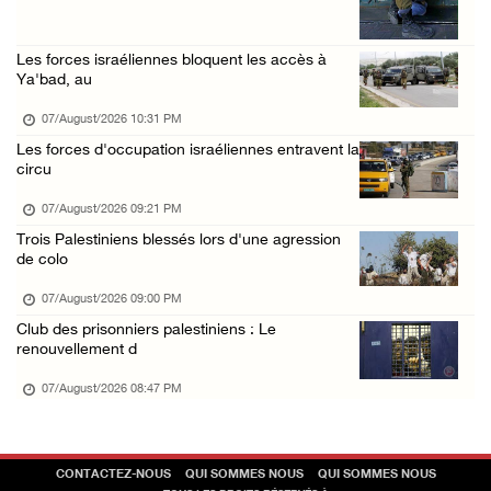
07/August/2026 09:18 AM
Les forces israéliennes bloquent les accès à
Nouvelles incursions à Bethléem et Tubas : d ...
Ya'bad, au
07/August/2026 09:03 AM
07/August/2026 10:31 PM
Jérusalem : l'armée israélienne se retire du ...
Les forces d'occupation israéliennes entravent la
07/August/2026 08:54 AM
circu
Les autorités d'occupation émettent des ordr ...
07/August/2026 09:21 PM
06/August/2026 11:55 PM
Trois Palestiniens blessés lors d'une agression
de colo
07/August/2026 09:00 PM
Club des prisonniers palestiniens : Le
renouvellement d
07/August/2026 08:47 PM
CONTACTEZ-NOUS
QUI SOMMES NOUS
QUI SOMMES NOUS