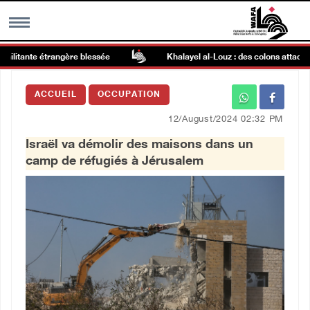
litante étrangère blessée
Khalayel al-Louz : des colons attaquent
MENU
ACCUEIL
OCCUPATION
h
Galerie d’images
12/August/2024 02:32 PM
Israël va démolir des maisons dans un
Centre palestinien
camp de réfugiés à Jérusalem
rmations
العربية
English