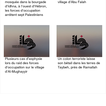
mosquée dans la bourgade
village d'Abu Falah
d'Idhna, à l'ouest d'Hébron,
08/August/2026 07:40 PM
les forces d'occupation
arrêtent sept Palestiniens
08/August/2026 09:28 PM
Plusieurs cas d’asphyxie
Un colon terroriste laisse
lors du raid des forces
son bétail dans les terres de
d'occupation sur le village
Taybeh, près de Ramallah
d'Al-Mughayyir
08/August/2026 03:41 PM
08/August/2026 06:16 PM