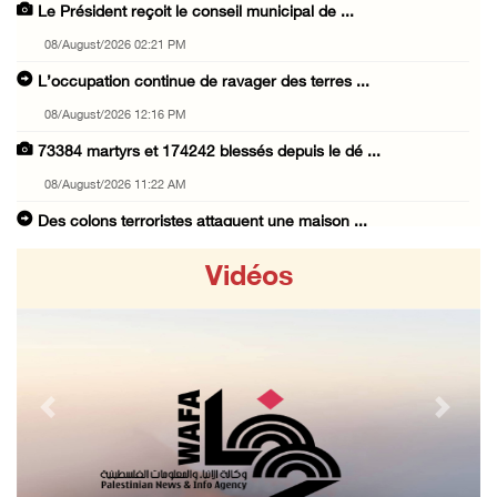
Le Président reçoit le conseil municipal de ...
08/August/2026 02:21 PM
L’occupation continue de ravager des terres ...
08/August/2026 12:16 PM
73384 martyrs et 174242 blessés depuis le dé ...
08/August/2026 11:22 AM
Des colons terroristes attaquent une maison ...
08/August/2026 10:31 AM
Vidéos
Les forces d’occupation mènent des enquêtes ...
08/August/2026 10:24 AM
L’occupation installe un poste de contrôle m ...
08/August/2026 09:45 AM
Previous
Next
3 blessés par des balles d’occupation au nor ...
08/August/2026 09:20 AM