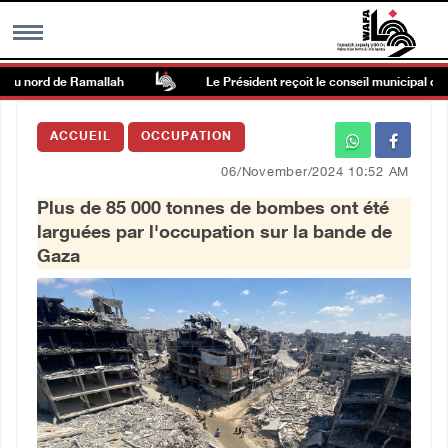
au nord de Ramallah
Le Président reçoit le conseil municipal de B
MENU
ACCUEIL
OCCUPATION
h
Galerie d’images
06/November/2024 10:52 AM
Plus de 85 000 tonnes de bombes ont été
Centre palestinien
larguées par l'occupation sur la bande de
Gaza
rmations
العربية
English