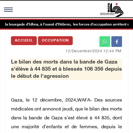
a bourgade d'Idhna, à l'ouest d'Hébron, les forces d'occupation arrêtent sept P
MENU
ACCUEIL
OCCUPATION
h
Galerie d’images
12/December/2024 12:44 PM
Le bilan des morts dans la bande de Gaza
Centre palestinien
s'élève à 44 835 et à blessés 106 356 depuis
le début de l'agression
rmations
العربية
Gaza, le 12 décembre, 2024,WAFA-
Des sources
médicales ont annoncé jeudi, que le bilan des morts
English
dans la bande de Gaza s'est élevé à 44 835, dont
une majorité d'enfants et de femmes, depuis le