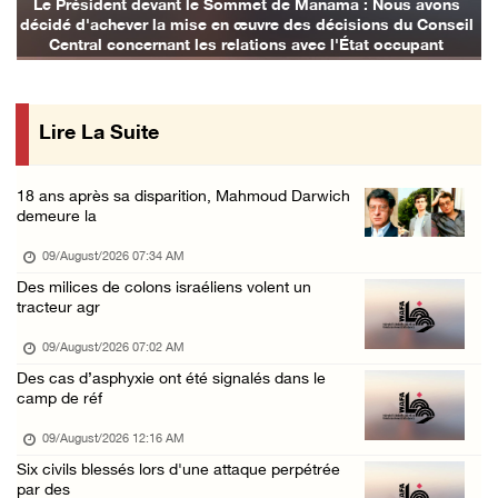
Le Président devant le Sommet de Manama : Nous avons
décidé d'achever la mise en œuvre des décisions du Conseil
08/August/2026 12:16 PM
Central concernant les relations avec l'État occupant
73384 martyrs et 174242 blessés depuis le dé ...
08/August/2026 11:22 AM
Lire La Suite
Des colons terroristes attaquent une maison ...
08/August/2026 10:31 AM
18 ans après sa disparition, Mahmoud Darwich
Les forces d’occupation mènent des enquêtes ...
demeure la
08/August/2026 10:24 AM
09/August/2026 07:34 AM
L’occupation installe un poste de contrôle m ...
Des milices de colons israéliens volent un
tracteur agr
08/August/2026 09:45 AM
3 blessés par des balles d’occupation au nor ...
09/August/2026 07:02 AM
Des cas d’asphyxie ont été signalés dans le
08/August/2026 09:20 AM
camp de réf
09/August/2026 12:16 AM
Six civils blessés lors d'une attaque perpétrée
par des