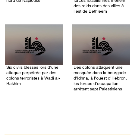
nord de Naplouse
forces israéliennes mènent
des raids dans des villes à
09/August/2026 07:02 AM
l'est de Bethléem
09/August/2026 12:16 AM
Six civils blessés lors d'une
Des colons attaquent une
attaque perpétrée par des
mosquée dans la bourgade
colons terroristes à Wadi al-
d'Idhna, à l'ouest d'Hébron,
Rakhim
les forces d'occupation
arrêtent sept Palestiniens
09/August/2026 12:11 AM
08/August/2026 09:28 PM