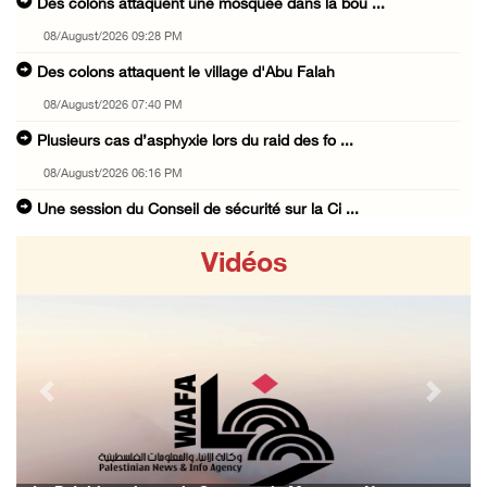
Des colons attaquent une mosquée dans la bou ...
08/August/2026 09:28 PM
Des colons attaquent le village d'Abu Falah
08/August/2026 07:40 PM
Plusieurs cas d’asphyxie lors du raid des fo ...
08/August/2026 06:16 PM
Une session du Conseil de sécurité sur la Ci ...
08/August/2026 05:15 PM
Vidéos
Un colon terroriste laisse son bétail dans l ...
08/August/2026 03:41 PM
Deux civils blessés lors d’une attaque menée ...
08/August/2026 02:54 PM
Previous
Next
Le Président reçoit le conseil municipal de ...
08/August/2026 02:21 PM
L’occupation continue de ravager des terres ...