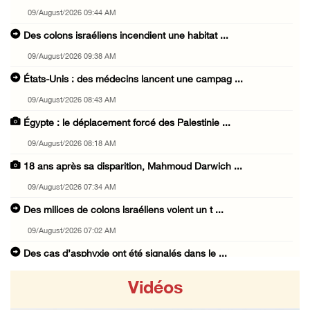
09/August/2026 09:44 AM
Des colons israéliens incendient une habitat ...
09/August/2026 09:38 AM
États-Unis : des médecins lancent une campag ...
09/August/2026 08:43 AM
Égypte : le déplacement forcé des Palestinie ...
09/August/2026 08:18 AM
18 ans après sa disparition, Mahmoud Darwich ...
09/August/2026 07:34 AM
Des milices de colons israéliens volent un t ...
09/August/2026 07:02 AM
Des cas d’asphyxie ont été signalés dans le ...
09/August/2026 12:16 AM
Vidéos
Six civils blessés lors d'une attaque perpét ...