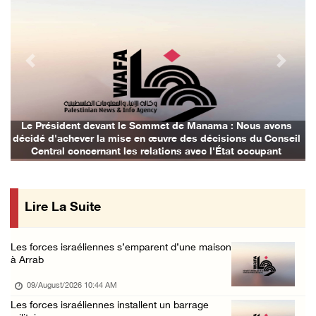
09/August/2026 12:11 AM
Des colons attaquent une mosquée dans la bou ...
08/August/2026 09:28 PM
Previous
Next
Des colons attaquent le village d'Abu Falah
08/August/2026 07:40 PM
Plusieurs cas d’asphyxie lors du raid des fo ...
Le Président devant le Sommet de Manama : Nous avons
décidé d'achever la mise en œuvre des décisions du Conseil
08/August/2026 06:16 PM
Central concernant les relations avec l'État occupant
Une session du Conseil de sécurité sur la Ci ...
08/August/2026 05:15 PM
Lire La Suite
Un colon terroriste laisse son bétail dans l ...
08/August/2026 03:41 PM
Les forces israéliennes s’emparent d’une maison
Deux civils blessés lors d’une attaque menée ...
à Arrab
08/August/2026 02:54 PM
09/August/2026 10:44 AM
Le Président reçoit le conseil municipal de ...
Les forces israéliennes installent un barrage