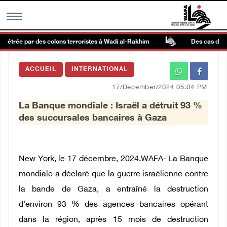
rpétrée par des colons terroristes à Wadi al-Rakhim
Des cas d’asphy
MENU
ACCUEIL
INTERNATIONAL
h
Galerie d’images
17/December/2024 05:04 PM
La Banque mondiale : Israël a détruit 93 %
Centre palestinien
des succursales bancaires à Gaza
rmations
New York, le 17 décembre, 2024,WAFA-
La Banque
العربية
mondiale a déclaré que la guerre israélienne contre
la bande de Gaza, a entraîné la destruction
English
d'environ 93 % des agences bancaires opérant
dans la région, après 15 mois de destruction