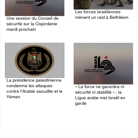
Les forces israéliennes
mènent un raid à Bethléem
Une session du Conseil de
sécurité sur la Cisjordanie
07/August/2026 11:41 PM
mardi prochain
08/August/2026 05:15 PM
La présidence palestinienne
condamne les attaques
« La force ne garantira ni
contre l’Arabie saoudite et le
sécurité ni stabilité » : la
Yémen
Ligue arabe met Israël en
garde
07/August/2026 02:42 PM
07/August/2026 01:58 PM