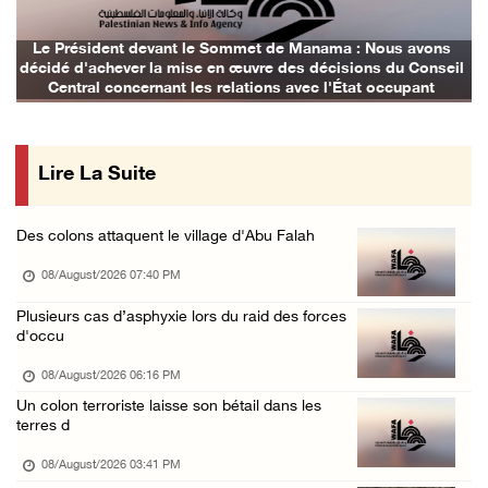
07/August/2026 11:41 PM
Les forces israéliennes arrêtent un garçon d ...
Le Président devant le Sommet de Manama : Nous avons
décidé d'achever la mise en œuvre des décisions du Conseil
07/August/2026 10:52 PM
Central concernant les relations avec l'État occupant
Les forces israéliennes bloquent les accès à ...
07/August/2026 10:31 PM
Lire La Suite
Les forces d'occupation israéliennes entrave ...
07/August/2026 09:21 PM
Des colons attaquent le village d'Abu Falah
Trois Palestiniens blessés lors d'une agress ...
08/August/2026 07:40 PM
07/August/2026 09:00 PM
Club des prisonniers palestiniens : Le renou ...
Plusieurs cas d’asphyxie lors du raid des forces
d'occu
07/August/2026 08:47 PM
08/August/2026 06:16 PM
Un colon terroriste laisse son bétail dans les
terres d
08/August/2026 03:41 PM