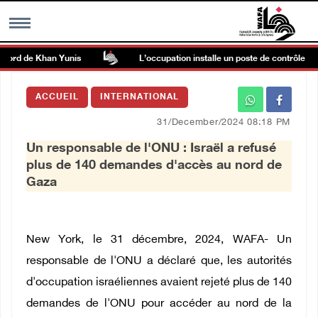
nord de Khan Yunis
L’occupation installe un poste de contrôle milita
MENU
ACCUEIL
INTERNATIONAL
h
Galerie d’images
31/December/2024 08:18 PM
Un responsable de l'ONU : Israël a refusé
Centre palestinien
plus de 140 demandes d'accès au nord de
Gaza
rmations
العربية
New York, le 31 décembre, 2024, WAFA-
Un
responsable de l'ONU a déclaré que, les autorités
English
d'occupation israéliennes avaient rejeté plus de 140
demandes de l'ONU pour accéder au nord de la