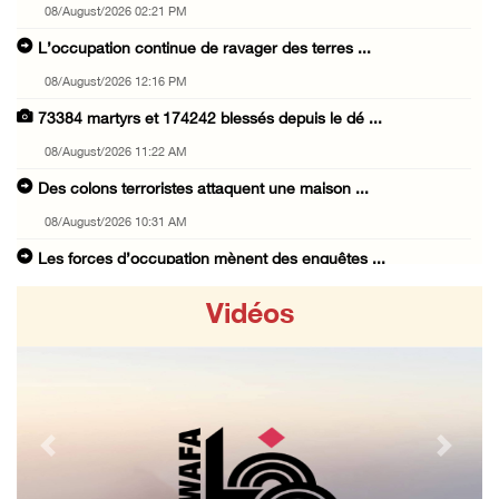
08/August/2026 02:21 PM
L’occupation continue de ravager des terres ...
08/August/2026 12:16 PM
73384 martyrs et 174242 blessés depuis le dé ...
08/August/2026 11:22 AM
Des colons terroristes attaquent une maison ...
08/August/2026 10:31 AM
Les forces d’occupation mènent des enquêtes ...
08/August/2026 10:24 AM
Vidéos
L’occupation installe un poste de contrôle m ...
08/August/2026 09:45 AM
3 blessés par des balles d’occupation au nor ...
08/August/2026 09:20 AM
Previous
Next
Les forces israéliennes mènent un raid à Bet ...