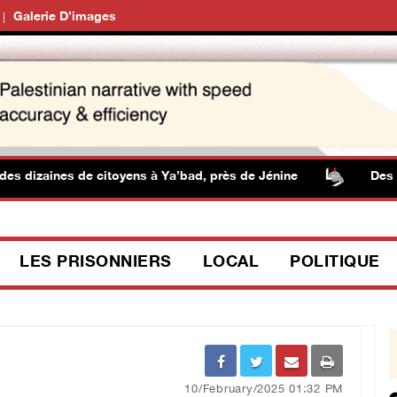
Galerie D’images
zaines de citoyens à Ya’bad, près de Jénine
Des colon
LES PRISONNIERS
LOCAL
POLITIQUE
10/February/2025 01:32 PM