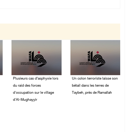
Plusieurs cas d’asphyxie lors
Un colon terroriste laisse son
du raid des forces
bétail dans les terres de
d'occupation sur le village
Taybeh, près de Ramallah
d'Al-Mughayyir
08/August/2026 03:41
PM
08/August/2026 06:16
PM