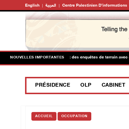
English
العربية
Centre Palestinien D’informations
es forces d’occupation mènent des enquêtes de terrain avec des di
NOUVELLES IMPORTANTES
PRÉSIDENCE
OLP
CABINET
ACCUEIL
OCCUPATION