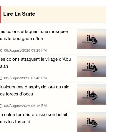
Les forces israéliennes arrêtent un garçon d ...
Lire La Suite
des décisions du Conseil
07/August/2026 10:52 PM
rnant les relations avec
Les forces israéliennes bloquent les accès à ...
es colons attaquent une mosquée
07/August/2026 10:31 PM
ans la bourgade d'Idh
État occupant
08/August/2026 09:28 PM
es colons attaquent le village d'Abu
alah
08/August/2026 07:40 PM
lusieurs cas d’asphyxie lors du raid
es forces d'occu
08/August/2026 06:16 PM
n colon terroriste laisse son bétail
ans les terres d