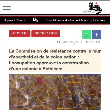
puis le 9 avril
Deux blessés, dont un adolescent, lors d’une incurs
MENU
ACCUEIL
OCCUPATION
h
Galerie d’images
11/February/2025 10:25 AM
La Commission de résistance contre le mur
Centre palestinien
d’apartheid et de la colonisation :
l’occupation approuve la construction
rmations
d’une colonie à Bethléem
العربية
English