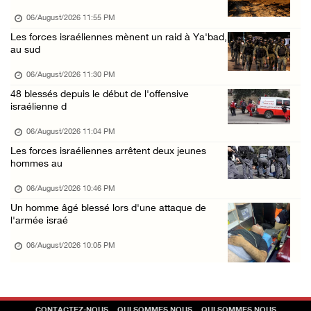
06/August/2026 01:42 PM
06/August/2026 11:55 PM
Les forces d'occupation rasent 4 dunams à Ba ...
Les forces israéliennes mènent un raid à Ya'bad,
au sud
06/August/2026 12:57 PM
La présidence condamne et met en garde l'occ ...
06/August/2026 11:30 PM
48 blessés depuis le début de l'offensive
06/August/2026 12:16 PM
israélienne d
Les forces d'occupation démolissent une mais ...
06/August/2026 11:04 PM
06/August/2026 12:08 PM
Les forces israéliennes arrêtent deux jeunes
Des colons clôturent des terres dans le nord ...
hommes au
06/August/2026 11:05 AM
06/August/2026 10:46 PM
L'occupation poursuit son agression contre l ...
Un homme âgé blessé lors d'une attaque de
l'armée israé
06/August/2026 09:32 AM
06/August/2026 10:05 PM
Les autorités israéliennes démolissent un im ...
06/August/2026 09:10 AM
Incursion de l'occupation à Qalqilya
CONTACTEZ-NOUS
QUI SOMMES NOUS
QUI SOMMES NOUS