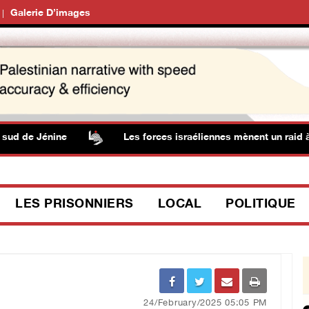
Galerie D’images
d de Jénine
Les forces israéliennes mènent un raid à B
LES PRISONNIERS
LOCAL
POLITIQUE
24/February/2025 05:05 PM