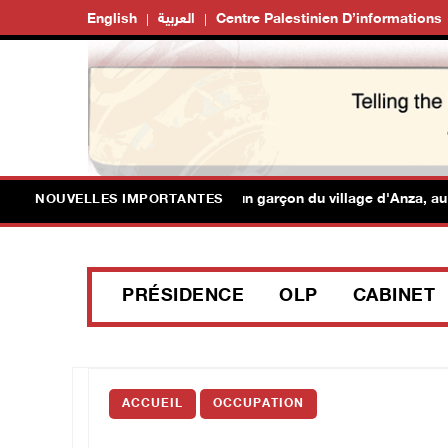
English
العربية
Centre Palestinien D’informations
es forces israéliennes arrêtent un garçon du village d'Anza, au su
NOUVELLES IMPORTANTES
PRÉSIDENCE
OLP
CABINET
ACCUEIL
OCCUPATION