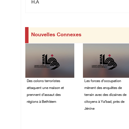
H.A
Nouvelles Connexes
Des colons terroristes
Les forces d’occupation
attaquent une maison et
mènent des enquêtes de
prennent d’assaut des
terrain avec des dizaines de
régions à Bethléem
citoyens à Ya’bad, près de
Jénine
08/August/2026 10:31
AM
08/August/2026 10:24
AM