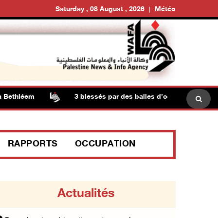
Saturday , 08 August , 2026
Météo
ethléem
3 blessés par des balles d’occupation au nord 
RAPPORTS
OCCUPATION
Actualités