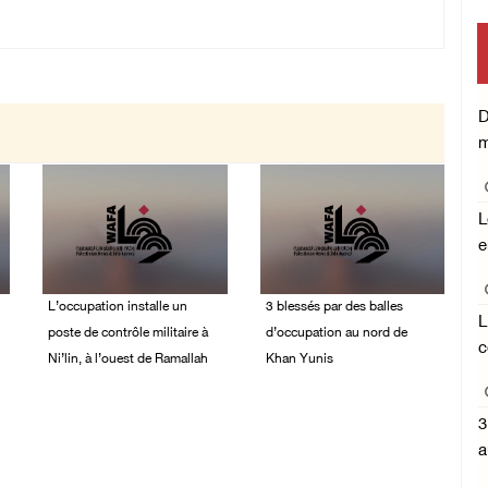
D
m
L
e
L’occupation installe un
3 blessés par des balles
L
poste de contrôle militaire à
d’occupation au nord de
c
Ni’lin, à l’ouest de Ramallah
Khan Yunis
08/August/2026 09:45
08/August/2026 09:20
AM
AM
3
a