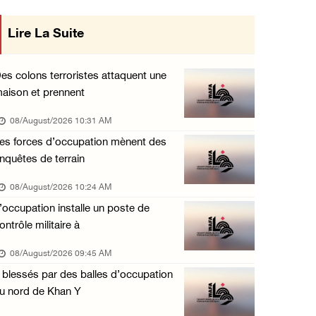
La présidence palestinienne salue l’accord d ...
Lire La Suite
mise en œuvre des décisions du Conseil
07/August/2026 05:38 PM
Central concernant les relations avec
Environ 70 000 fidèles ont accompli la prièr ...
es colons terroristes attaquent une
07/August/2026 02:45 PM
aison et prennent
l'État occupant
La présidence palestinienne condamne les att ...
08/August/2026 10:31 AM
07/August/2026 02:42 PM
es forces d’occupation mènent des
nquêtes de terrain
Incursions et barrages improvisés : les colo ...
07/August/2026 02:13 PM
08/August/2026 10:24 AM
’occupation installe un poste de
« La force ne garantira ni sécurité ni stabi ...
ontrôle militaire à
07/August/2026 01:58 PM
08/August/2026 09:45 AM
Khalayel al-Louz : des colons attaquent un c ...
 blessés par des balles d’occupation
07/August/2026 01:53 PM
u nord de Khan Y
Nouvelle attaque de colons à Ramallah : une ...