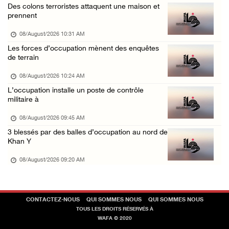
La présidence palestinienne condamne les att ...
Des colons terroristes attaquent une maison et
prennent
07/August/2026 02:42 PM
Incursions et barrages improvisés : les colo ...
08/August/2026 10:31 AM
Les forces d’occupation mènent des enquêtes
07/August/2026 02:13 PM
de terrain
« La force ne garantira ni sécurité ni stabi ...
08/August/2026 10:24 AM
07/August/2026 01:58 PM
L’occupation installe un poste de contrôle
Khalayel al-Louz : des colons attaquent un c ...
militaire à
07/August/2026 01:53 PM
08/August/2026 09:45 AM
Nouvelle attaque de colons à Ramallah : une ...
3 blessés par des balles d’occupation au nord de
Khan Y
07/August/2026 12:31 PM
08/August/2026 09:20 AM
CONTACTEZ-NOUS
QUI SOMMES NOUS
QUI SOMMES NOUS
TOUS LES DROITS RÉSERVÉS À
WAFA © 2020