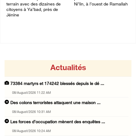
terrain avec des dizaines de
Ni’lin, à l’ouest de Ramallah
citoyens à Ya’bad, près de
08/August/2026 09:45 AM
Jénine
08/August/2026 10:24 AM
Actualités
73384 martyrs et 174242 blessés depuis le dé ...
08/August/2026 11:22 AM
Des colons terroristes attaquent une maison ...
08/August/2026 10:31 AM
Les forces d’occupation mènent des enquêtes ...
08/August/2026 10:24 AM