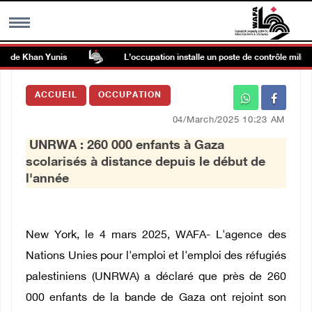
 de Khan Yunis
L’occupation installe un poste de contrôle militaire 
MENU
ACCUEIL
OCCUPATION
h
Galerie d’images
04/March/2025 10:23 AM
UNRWA : 260 000 enfants à Gaza
Centre palestinien
scolarisés à distance depuis le début de
l'année
rmations
العربية
New York, le 4 mars 2025, WAFA- L'agence des
Nations Unies pour l'emploi et l'emploi des réfugiés
English
palestiniens (UNRWA) a déclaré que près de 260
000 enfants de la bande de Gaza ont rejoint son