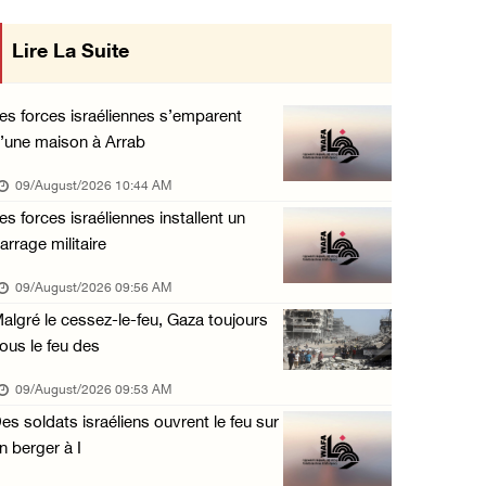
Plusieurs cas d’asphyxie lors du raid des fo ...
Lire La Suite
mise en œuvre des décisions du Conseil
08/August/2026 06:16 PM
Central concernant les relations avec
Une session du Conseil de sécurité sur la Ci ...
es forces israéliennes s’emparent
08/August/2026 05:15 PM
’une maison à Arrab
l'État occupant
Un colon terroriste laisse son bétail dans l ...
09/August/2026 10:44 AM
08/August/2026 03:41 PM
es forces israéliennes installent un
arrage militaire
Deux civils blessés lors d’une attaque menée ...
08/August/2026 02:54 PM
09/August/2026 09:56 AM
algré le cessez-le-feu, Gaza toujours
Le Président reçoit le conseil municipal de ...
ous le feu des
08/August/2026 02:21 PM
09/August/2026 09:53 AM
L’occupation continue de ravager des terres ...
es soldats israéliens ouvrent le feu sur
08/August/2026 12:16 PM
n berger à I
73384 martyrs et 174242 blessés depuis le dé ...