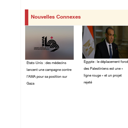
Nouvelles Connexes
Égypte : le déplacement forc
États-Unis : des médecins
des Palestiniens est une «
lancent une campagne contre
ligne rouge » et un projet
l’AMA pour sa position sur
rejeté
Gaza
09/August/2026 08:18
09/August/2026 08:43
AM
AM