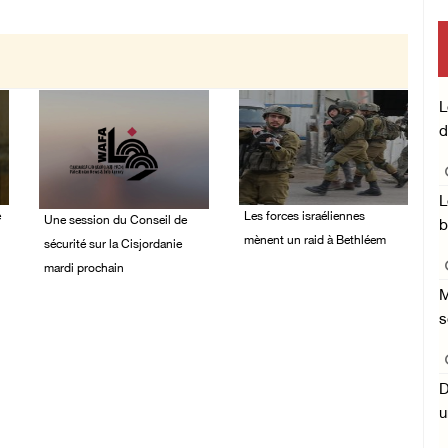
L
d
L
é
Les forces israéliennes
Une session du Conseil de
b
mènent un raid à Bethléem
sécurité sur la Cisjordanie
mardi prochain
07/August/2026 11:41
PM
M
08/August/2026 05:15
s
PM
D
u