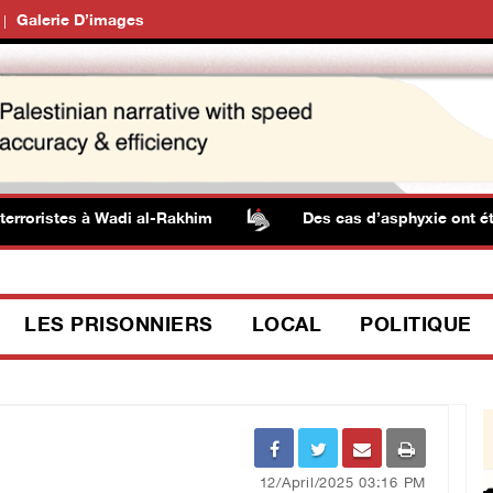
Galerie D’images
rroristes à Wadi al-Rakhim
Des cas d’asphyxie ont été s
LES PRISONNIERS
LOCAL
POLITIQUE
12/April/2025 03:16 PM