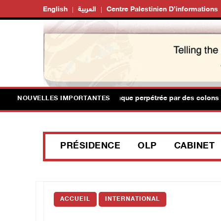
English
العربية
Centre Palestinien D’informations
Six civils blessés lors d'une attaque perpétrée par des colons te
NOUVELLES IMPORTANTES
PRÉSIDENCE
OLP
CABINET
ACCUEIL
INTERNATIONAL