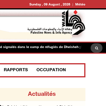
Sunday , 09 August , 2026
Météo
ignalés dans le camp de réfugiés de Dheisheh ; les forces israélie
RAPPORTS
OCCUPATION
Actualités