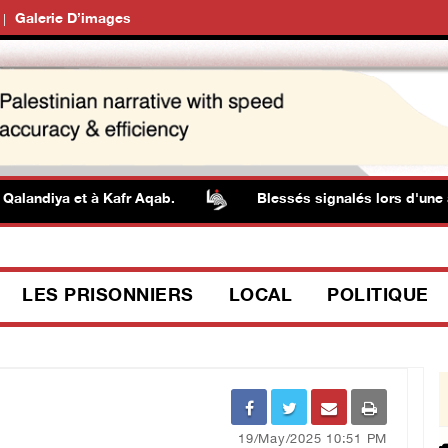
Galerie D’images
ndiya et à Kafr Aqab.
Blessés signalés lors d'une attaq
LES PRISONNIERS
LOCAL
POLITIQUE
19/May/2025 10:51 PM