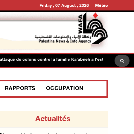
Friday , 07 August , 2026
Météo
ue de colons contre la famille Ka'abneh à l'est du village de Tayb
RAPPORTS
OCCUPATION
Actualités