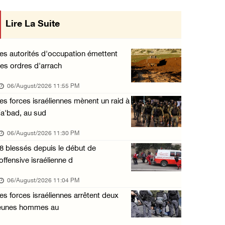
Offensive israélienne à Qalandia : 16 Palest ...
Lire La Suite
mise en œuvre des décisions du Conseil
06/August/2026 04:30 PM
Central concernant les relations avec
Des ministres des affaires étrangères de hui ...
es autorités d'occupation émettent
06/August/2026 03:06 PM
es ordres d'arrach
l'État occupant
Croissant-Rouge : 16 blessés suite à l'agres ...
06/August/2026 11:55 PM
06/August/2026 01:42 PM
es forces israéliennes mènent un raid à
a'bad, au sud
Les forces d'occupation rasent 4 dunams à Ba ...
06/August/2026 12:57 PM
06/August/2026 11:30 PM
8 blessés depuis le début de
La présidence condamne et met en garde l'occ ...
'offensive israélienne d
06/August/2026 12:16 PM
06/August/2026 11:04 PM
Les forces d'occupation démolissent une mais ...
es forces israéliennes arrêtent deux
06/August/2026 12:08 PM
eunes hommes au
Des colons clôturent des terres dans le nord ...