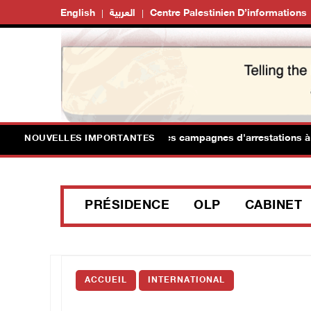
English
العربية
Centre Palestinien D’informations
occupation étend ses raids et ses campagnes d'arrestations à Qala
NOUVELLES IMPORTANTES
PRÉSIDENCE
OLP
CABINET
ACCUEIL
INTERNATIONAL