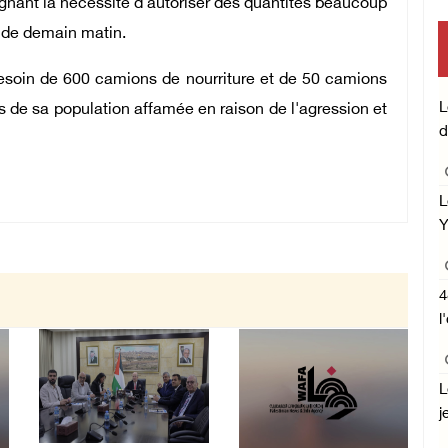
ignant la nécessité d'autoriser des quantités beaucoup
r de demain matin.
besoin de 600 camions de nourriture et de 50 camions
L
s de sa population affamée en raison de l'agression et
d
L
Y
4
l
L
j