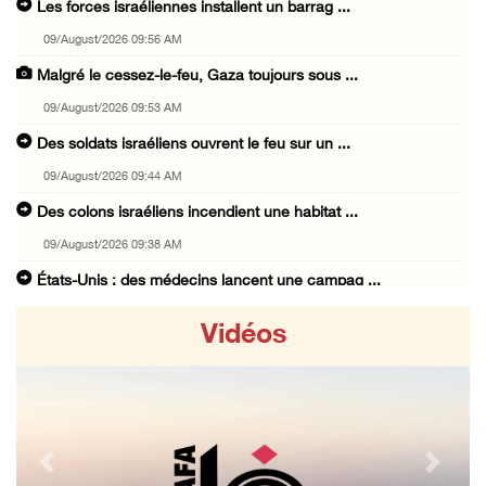
Les forces israéliennes installent un barrag ...
09/August/2026 09:56 AM
Malgré le cessez-le-feu, Gaza toujours sous ...
09/August/2026 09:53 AM
Des soldats israéliens ouvrent le feu sur un ...
09/August/2026 09:44 AM
Des colons israéliens incendient une habitat ...
09/August/2026 09:38 AM
États-Unis : des médecins lancent une campag ...
09/August/2026 08:43 AM
Vidéos
Égypte : le déplacement forcé des Palestinie ...
09/August/2026 08:18 AM
18 ans après sa disparition, Mahmoud Darwich ...
09/August/2026 07:34 AM
Previous
Next