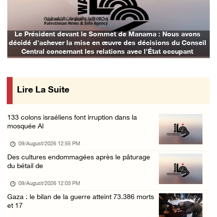
Des milices de colons israéliens volent un t ...
09/August/2026 07:02 AM
Des cas d’asphyxie ont été signalés dans le ...
Le Président devant le Sommet de Manama : Nous avons
décidé d'achever la mise en œuvre des décisions du Conseil
09/August/2026 12:16 AM
Central concernant les relations avec l'État occupant
Six civils blessés lors d'une attaque perpét ...
09/August/2026 12:11 AM
Lire La Suite
Des colons attaquent une mosquée dans la bou ...
08/August/2026 09:28 PM
133 colons israéliens font irruption dans la
Des colons attaquent le village d'Abu Falah
mosquée Al
08/August/2026 07:40 PM
09/August/2026 12:55 PM
Plusieurs cas d’asphyxie lors du raid des fo ...
Des cultures endommagées après le pâturage
du bétail de
08/August/2026 06:16 PM
Une session du Conseil de sécurité sur la Ci ...
09/August/2026 12:03 PM
Gaza : le bilan de la guerre atteint 73.386 morts
08/August/2026 05:15 PM
et 17
Un colon terroriste laisse son bétail dans l ...