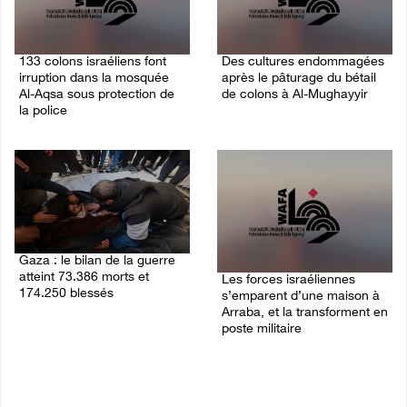
133 colons israéliens font
Des cultures endommagées
irruption dans la mosquée
après le pâturage du bétail
Al-Aqsa sous protection de
de colons à Al-Mughayyir
la police
09/August/2026 12:03 PM
09/August/2026 12:55 PM
Gaza : le bilan de la guerre
atteint 73.386 morts et
Les forces israéliennes
174.250 blessés
s’emparent d’une maison à
Arraba, et la transforment en
09/August/2026 11:54 AM
poste militaire
09/August/2026 10:44 AM