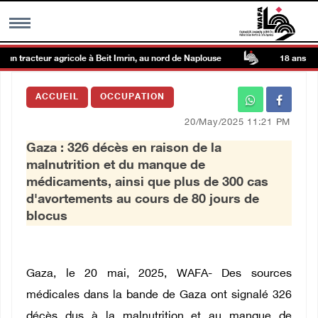
un tracteur agricole à Beit Imrin, au nord de Naplouse
18 ans après
MENU
ACCUEIL
OCCUPATION
h
Galerie d’images
20/May/2025 11:21 PM
Gaza : 326 décès en raison de la
Centre palestinien
malnutrition et du manque de
médicaments, ainsi que plus de 300 cas
rmations
d'avortements au cours de 80 jours de
blocus
العربية
Gaza, le 20 mai, 2025, WAFA- Des sources
English
médicales dans la bande de Gaza ont signalé 326
décès dus à la malnutrition et au manque de