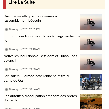
Lire La Suite
Les forces israéliennes ferment les abords d ...
06/August/2026 06:24 PM
Des colons attaquent à nouveau le
Tubas : déploiement militaire israélien et t ...
rassemblement bédouin
06/August/2026 05:44 PM
07/August/2026 12:31 PM
Environ 58 000 cas de varicelle recensés dan ...
L’armée israélienne installe un barrage militaire à
l’e
06/August/2026 04:58 PM
Offensive israélienne à Qalandia : 16 Palest ...
07/August/2026 09:18 AM
Nouvelles incursions à Bethléem et Tubas : des
06/August/2026 04:30 PM
colons i
Des ministres des affaires étrangères de hui ...
07/August/2026 09:03 AM
06/August/2026 03:06 PM
Jérusalem : l'armée israélienne se retire du
Croissant-Rouge : 16 blessés suite à l'agres ...
camp de Qa
06/August/2026 01:42 PM
07/August/2026 08:54 AM
Les forces d'occupation rasent 4 dunams à Ba ...
Les autorités d'occupation émettent des ordres
d'arrach
06/August/2026 12:57 PM