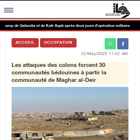
camp de Qalandia et de Kafr Aqab après deux jours d'opération militaire
MENU
ACCUEIL
OCCUPATION
h
Galerie d’images
22/May/2025 11:02 AM
Les attaques des colons forcent 30
Centre palestinien
communautés bédouines à partir la
communauté de Maghar al-Deir
rmations
العربية
English