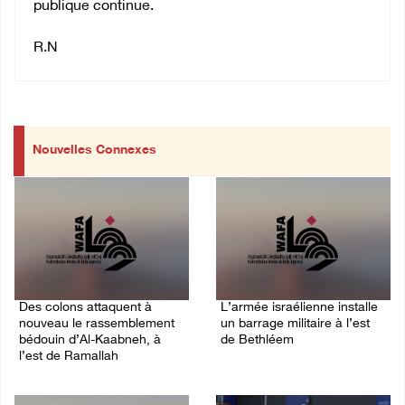
publique continue.
R.N
Nouvelles Connexes
Des colons attaquent à
L’armée israélienne installe
nouveau le rassemblement
un barrage militaire à l’est
bédouin d’Al-Kaabneh, à
de Bethléem
l’est de Ramallah
07/August/2026 09:18 AM
07/August/2026 12:31 PM