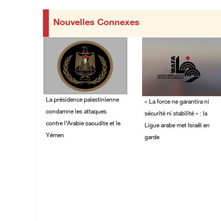
Nouvelles Connexes
La présidence palestinienne
« La force ne garantira ni
condamne les attaques
sécurité ni stabilité » : la
contre l’Arabie saoudite et le
Ligue arabe met Israël en
Yémen
garde
07/August/2026 02:42
07/August/2026 01:58
PM
PM