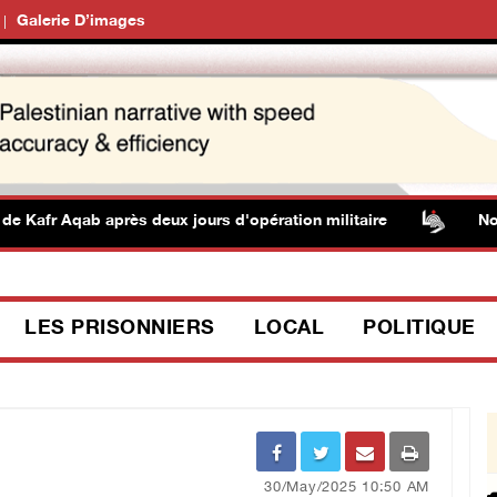
Galerie D’images
 Kafr Aqab après deux jours d'opération militaire
Nouve
LES PRISONNIERS
LOCAL
POLITIQUE
30/May/2025 10:50 AM