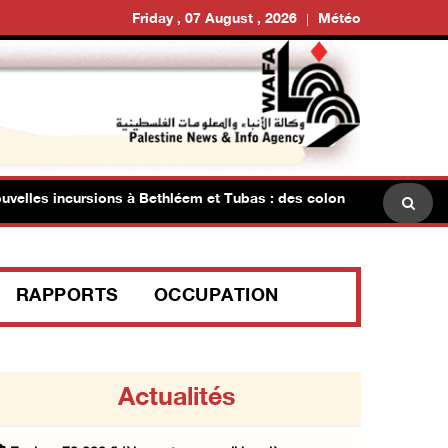
Friday , 07 August , 2026
Météo
lles incursions à Bethléem et Tubas : des colons investissent les
RAPPORTS
OCCUPATION
Actualités