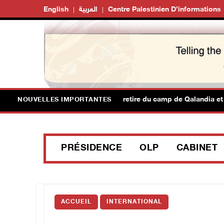
English
العربية
Centre Palestinien D’informations
érusalem : l'armée israélienne se retire du camp de Qalandia et de
NOUVELLES IMPORTANTES
PRÉSIDENCE
OLP
CABINET
ACCUEIL
INTERNATIONAL