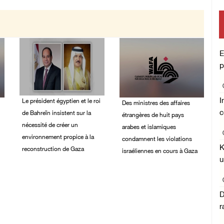
E
p
I
Le président égyptien et le roi
Des ministres des affaires
c
de Bahreïn insistent sur la
étrangères de huit pays
nécessité de créer un
arabes et islamiques
environnement propice à la
condamnent les violations
K
reconstruction de Gaza
israéliennes en cours à Gaza
u
06/August/2026 08:02
06/August/2026 03:06
PM
PM
D
r