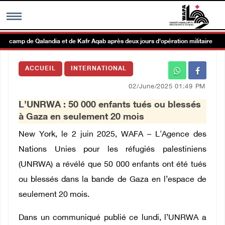
u camp de Qalandia et de Kafr Aqab après deux jours d'opération militaire
MENU
ACCUEIL
INTERNATIONAL
h
Galerie d’images
02/June/2025 01:49 PM
L’UNRWA : 50 000 enfants tués ou blessés
Centre palestinien
à Gaza en seulement 20 mois
New York, le 2 juin 2025, WAFA – L'Agence des
rmations
Nations Unies pour les réfugiés palestiniens
(UNRWA) a révélé que 50 000 enfants ont été tués
العربية
ou blessés dans la bande de Gaza en l’espace de
seulement 20 mois.
English
Dans un communiqué publié ce lundi, l’UNRWA a