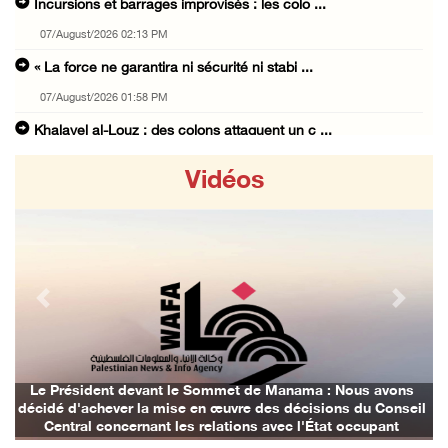
Incursions et barrages improvisés : les colo ...
07/August/2026 02:13 PM
« La force ne garantira ni sécurité ni stabi ...
07/August/2026 01:58 PM
Khalayel al-Louz : des colons attaquent un c ...
07/August/2026 01:53 PM
Vidéos
Nouvelle attaque de colons à Ramallah : une ...
07/August/2026 12:31 PM
L’armée israélienne installe un barrage mili ...
07/August/2026 09:18 AM
Previous
Next
Nouvelles incursions à Bethléem et Tubas : d ...
07/August/2026 09:03 AM
Jérusalem : l'armée israélienne se retire du ...
Le Président devant le Sommet de Manama : Nous avons
décidé d'achever la mise en œuvre des décisions du Conseil
07/August/2026 08:54 AM
Central concernant les relations avec l'État occupant
Les autorités d'occupation émettent des ordr ...