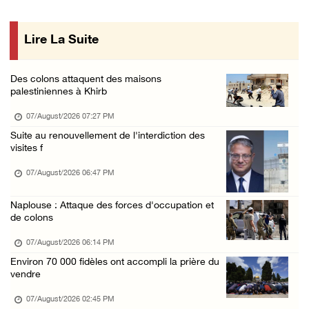
06/August/2026 11:55 PM
Lire La Suite
Les forces israéliennes mènent un raid à Ya' ...
06/August/2026 11:30 PM
Des colons attaquent des maisons
48 blessés depuis le début de l'offensive is ...
palestiniennes à Khirb
06/August/2026 11:04 PM
07/August/2026 07:27 PM
Les forces israéliennes arrêtent deux jeunes ...
Suite au renouvellement de l'interdiction des
visites f
06/August/2026 10:46 PM
Un homme âgé blessé lors d'une attaque de l' ...
07/August/2026 06:47 PM
06/August/2026 10:05 PM
Naplouse : Attaque des forces d'occupation et
Blessés signalés lors d'une attaque de colon ...
de colons
06/August/2026 09:36 PM
07/August/2026 06:14 PM
L'occupation étend ses raids et ses campagne ...
Environ 70 000 fidèles ont accompli la prière du
vendre
06/August/2026 08:30 PM
07/August/2026 02:45 PM