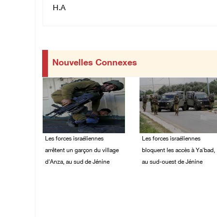
H.A
Nouvelles Connexes
Les forces israéliennes
Les forces israéliennes
arrêtent un garçon du village
bloquent les accès à Ya'bad,
d'Anza, au sud de Jénine
au sud-ouest de Jénine
07/August/2026 10:52
07/August/2026 10:31
PM
PM