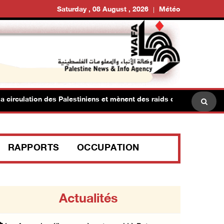
Saturday , 08 August , 2026
Météo
rculation des Palestiniens et mènent des raids dans des villes à l'
RAPPORTS
OCCUPATION
Actualités