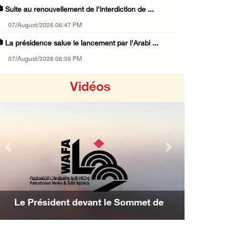
Suite au renouvellement de l'interdiction de ...
07/August/2026 06:47 PM
La présidence salue le lancement par l'Arabi ...
07/August/2026 06:39 PM
Naplouse : Attaque des forces d'occupation e ...
Vidéos
07/August/2026 06:14 PM
La présidence palestinienne salue l’accord d ...
07/August/2026 05:38 PM
Environ 70 000 fidèles ont accompli la prièr ...
Previous
Next
07/August/2026 02:45 PM
La présidence palestinienne condamne les att ...
07/August/2026 02:42 PM
Le Président devant le Sommet de
Incursions et barrages improvisés : les colo ...
Manama : Nous avons décidé d'achever la
07/August/2026 02:13 PM