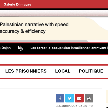
Galerie D’images
jan
Les forces d'occupation israéliennes entravent la ci
LES PRISONNIERS
LOCAL
POLITIQUE
23/June/2025 05:29 PM