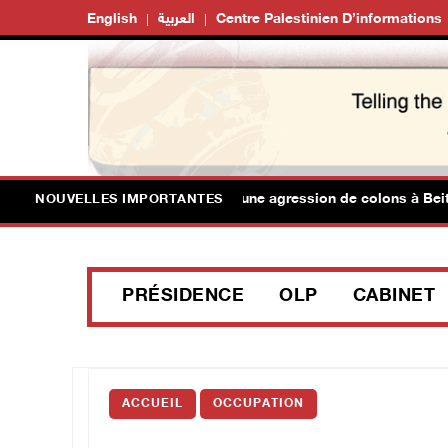
English
العربية
Centre Palestinien D’informations
rois Palestiniens blessés lors d'une agression de colons à Beit Da
NOUVELLES IMPORTANTES
PRÉSIDENCE
OLP
CABINET
ACCUEIL
OCCUPATION