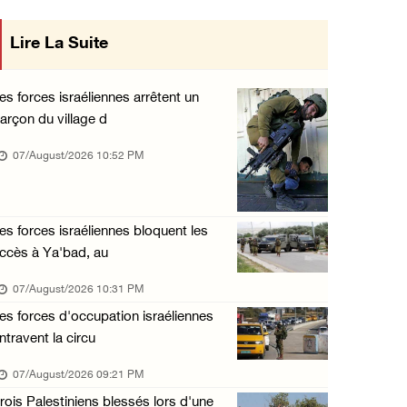
« La force ne garantira ni sécurité ni stabi ...
Lire La Suite
mise en œuvre des décisions du Conseil
07/August/2026 01:58 PM
Central concernant les relations avec
Khalayel al-Louz : des colons attaquent un c ...
es forces israéliennes arrêtent un
07/August/2026 01:53 PM
arçon du village d
l'État occupant
Nouvelle attaque de colons à Ramallah : une ...
07/August/2026 10:52 PM
07/August/2026 12:31 PM
L’armée israélienne installe un barrage mili ...
es forces israéliennes bloquent les
07/August/2026 09:18 AM
ccès à Ya'bad, au
Nouvelles incursions à Bethléem et Tubas : d ...
07/August/2026 10:31 PM
07/August/2026 09:03 AM
es forces d'occupation israéliennes
ntravent la circu
07/August/2026 09:21 PM
rois Palestiniens blessés lors d'une