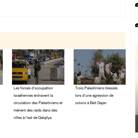
Les forces d'occupation
Trois Palestiniens blessés
israéliennes entravent la
lors d'une agression de
circulation des Palestiniens et
colons à Beit Dajan
mènent des raids dans des
07/August/2026 09:00
villes à l'est de Qalqilya
PM
07/August/2026 09:21
PM