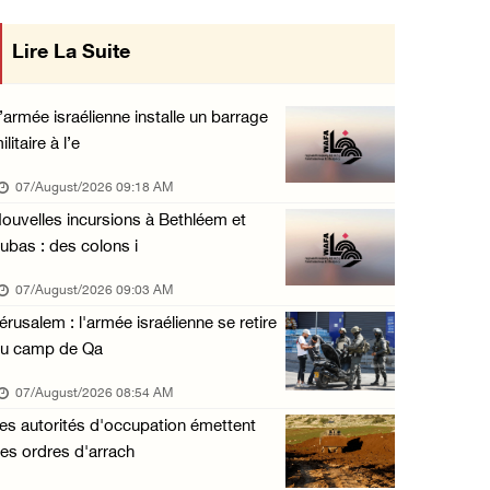
Les forces israéliennes ferment les abords d ...
Lire La Suite
mise en œuvre des décisions du Conseil
06/August/2026 06:24 PM
Central concernant les relations avec
Tubas : déploiement militaire israélien et t ...
’armée israélienne installe un barrage
06/August/2026 05:44 PM
ilitaire à l’e
l'État occupant
Environ 58 000 cas de varicelle recensés dan ...
07/August/2026 09:18 AM
06/August/2026 04:58 PM
ouvelles incursions à Bethléem et
ubas : des colons i
Offensive israélienne à Qalandia : 16 Palest ...
06/August/2026 04:30 PM
07/August/2026 09:03 AM
érusalem : l'armée israélienne se retire
Des ministres des affaires étrangères de hui ...
u camp de Qa
06/August/2026 03:06 PM
07/August/2026 08:54 AM
Croissant-Rouge : 16 blessés suite à l'agres ...
es autorités d'occupation émettent
06/August/2026 01:42 PM
es ordres d'arrach
Les forces d'occupation rasent 4 dunams à Ba ...