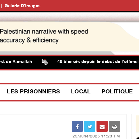
Galerie D’images
e Ramallah
48 blessés depuis le début de l'offensive 
LES PRISONNIERS
LOCAL
POLITIQUE
23/June/2025 11:23 PM