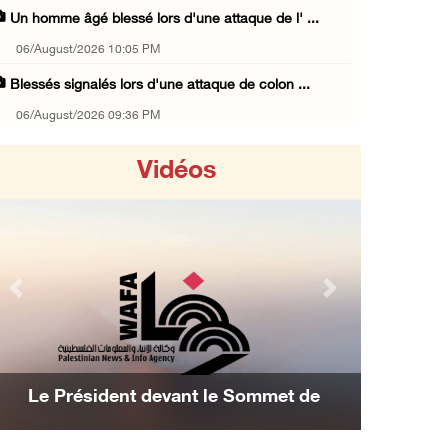
Un homme âgé blessé lors d'une attaque de l' ...
06/August/2026 10:05 PM
Blessés signalés lors d'une attaque de colon ...
06/August/2026 09:36 PM
L'occupation étend ses raids et ses campagne ...
Vidéos
06/August/2026 08:30 PM
Le président égyptien et le roi de Bahreïn i ...
06/August/2026 08:02 PM
UNICEF : 300 enfants tués depuis le cessez-l ...
Previous
Next
06/August/2026 07:43 PM
Deux blessés, dont un adolescent, lors d’une ...
06/August/2026 07:10 PM
Le Président devant le Sommet de
Les avi
Israël restitue la dépouille d’Alaa Sobeh, d ...
Manama : Nous avons décidé d'achever la
06/August/2026 07:02 PM