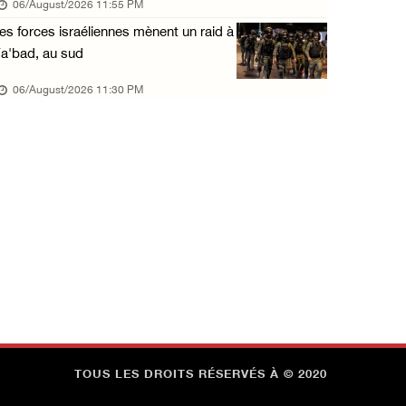
06/August/2026 11:55 PM
06/August/2026 12:57 PM
es forces israéliennes mènent un raid à
La présidence condamne et met en garde l'occ ...
a'bad, au sud
06/August/2026 12:16 PM
06/August/2026 11:30 PM
Les forces d'occupation démolissent une mais ...
06/August/2026 12:08 PM
Des colons clôturent des terres dans le nord ...
06/August/2026 11:05 AM
TOUS LES DROITS RÉSERVÉS À © 2020