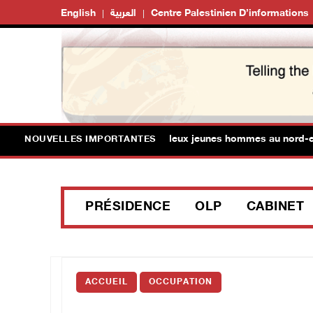
English
العربية
Centre Palestinien D’informations
es forces israéliennes arrêtent deux jeunes hommes au nord-est d
NOUVELLES IMPORTANTES
PRÉSIDENCE
OLP
CABINET
ACCUEIL
OCCUPATION