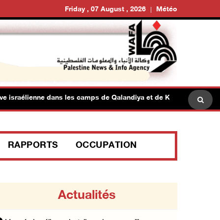
Friday , 07 August , 2026
Météo
israélienne dans les camps de Qalandiya et de Kafr Aqab, au nord 
RAPPORTS
OCCUPATION
Actualités