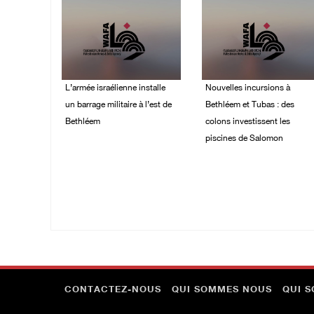
L’armée israélienne installe
Nouvelles incursions à
un barrage militaire à l’est de
Bethléem et Tubas : des
Bethléem
colons investissent les
piscines de Salomon
07/August/2026 09:18
AM
07/August/2026 09:03
AM
CONTACTEZ-NOUS
QUI SOMMES NOUS
QUI 