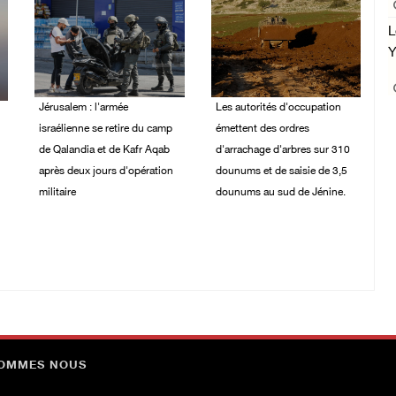
L
Y
Jérusalem : l'armée
Les autorités d'occupation
israélienne se retire du camp
émettent des ordres
de Qalandia et de Kafr Aqab
d'arrachage d'arbres sur 310
après deux jours d'opération
dounums et de saisie de 3,5
militaire
dounums au sud de Jénine.
07/August/2026 08:54
06/August/2026 11:55
AM
PM
SOMMES NOUS