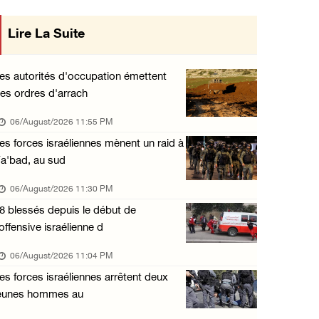
Offensive israélienne à Qalandia : 16 Palest ...
Lire La Suite
ions du Conseil
06/August/2026 04:30 PM
relations avec
Des ministres des affaires étrangères de hui ...
es autorités d'occupation émettent
06/August/2026 03:06 PM
es ordres d'arrach
ant
Croissant-Rouge : 16 blessés suite à l'agres ...
06/August/2026 11:55 PM
06/August/2026 01:42 PM
es forces israéliennes mènent un raid à
a'bad, au sud
Les forces d'occupation rasent 4 dunams à Ba ...
06/August/2026 12:57 PM
06/August/2026 11:30 PM
8 blessés depuis le début de
La présidence condamne et met en garde l'occ ...
'offensive israélienne d
06/August/2026 12:16 PM
06/August/2026 11:04 PM
Les forces d'occupation démolissent une mais ...
es forces israéliennes arrêtent deux
06/August/2026 12:08 PM
eunes hommes au
Des colons clôturent des terres dans le nord ...