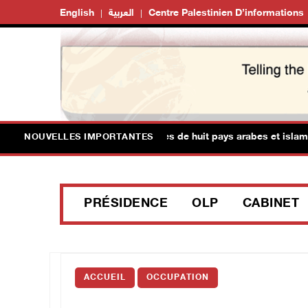
English
العربية
Centre Palestinien D’informations
nistres des affaires étrangères de huit pays arabes et islamiques
NOUVELLES IMPORTANTES
PRÉSIDENCE
OLP
CABINET
ACCUEIL
OCCUPATION