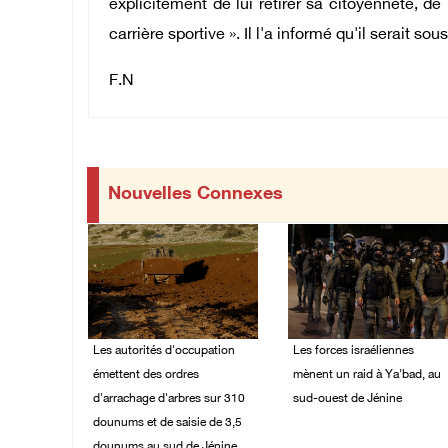
explicitement de lui retirer sa citoyenneté, de l
carrière sportive ». Il l'a informé qu'il serait so
F.N
Nouvelles Connexes
Les autorités d'occupation
Les forces israéliennes
émettent des ordres
mènent un raid à Ya'bad, au
d'arrachage d'arbres sur 310
sud-ouest de Jénine
dounums et de saisie de 3,5
06/August/2026 11:30
dounums au sud de Jénine.