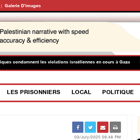
Galerie D’images
 condamnent les violations israéliennes en cours à Gaza
LES PRISONNIERS
LOCAL
POLITIQUE
03/July/2025 09:48 PM