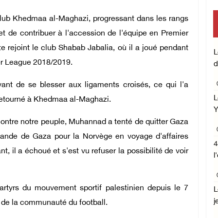
club Khedmaa al-Maghazi, progressant dans les rangs
mise en œuvre des décis
et de contribuer à l'accession de l'équipe en Premier
Central concernant les 
e rejoint le club Shabab Jabalia, où il a joué pendant
L
er League 2018/2019.
d
l'État occup
avant de se blesser aux ligaments croisés, ce qui l'a
L
 retourné à Khedmaa al-Maghazi.
Y
contre notre peuple, Muhannad a tenté de quitter Gaza
 bande de Gaza pour la Norvège en voyage d'affaires
4
 il a échoué et s'est vu refuser la possibilité de voir
l
tyrs du mouvement sportif palestinien depuis le 7
L
j
 de la communauté du football.