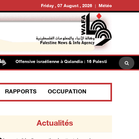
Friday , 07 August , 2026
Météo
Offensive israélienne à Qalandia : 16 Palestiniens blessés et jo
RAPPORTS
OCCUPATION
Actualités