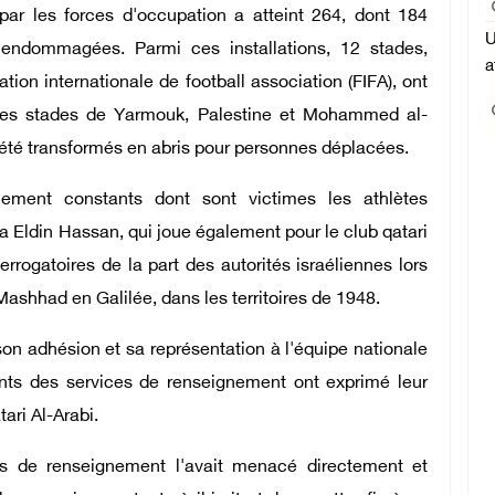
 par les forces d'occupation a atteint 264, dont 184
U
 endommagées. Parmi ces installations, 12 stades,
a
ion internationale de football association (FIFA), ont
. Les stades de Yarmouk, Palestine et Mohammed al-
été transformés en abris pour personnes déplacées.
ement constants dont sont victimes les athlètes
aa Eldin Hassan, qui joue également pour le club qatari
rrogatoires de la part des autorités israéliennes lors
l-Mashhad en Galilée, dans les territoires de 1948.
son adhésion et sa représentation à l'équipe nationale
ents des services de renseignement ont exprimé leur
ari Al-Arabi.
es de renseignement l'avait menacé directement et