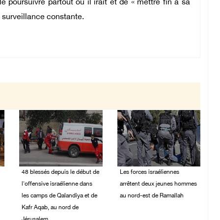
e poursuivre partout où il irait et de « mettre fin à sa
us surveillance constante.
48 blessés depuis le début de
Les forces israéliennes
l'offensive israélienne dans
arrêtent deux jeunes hommes
les camps de Qalandiya et de
au nord-est de Ramallah
Kafr Aqab, au nord de
06/August/2026 10:46
Jérusalem