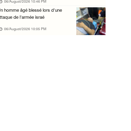
06/August/2026 10:46 PM
06/August/2026 11:05 AM
n homme âgé blessé lors d'une
L'occupation poursuit son agression contre l ...
ttaque de l'armée israé
06/August/2026 09:32 AM
06/August/2026 10:05 PM
Les autorités israéliennes démolissent un im ...
06/August/2026 09:10 AM
Incursion de l'occupation à Qalqilya
06/August/2026 08:26 AM