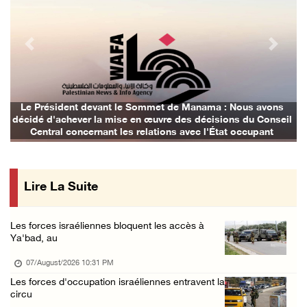
Incursions et barrages improvisés : les colo ...
07/August/2026 02:13 PM
Previous
Next
« La force ne garantira ni sécurité ni stabi ...
07/August/2026 01:58 PM
Khalayel al-Louz : des colons attaquent un c ...
Le Président devant le Sommet de Manama : Nous avons
décidé d'achever la mise en œuvre des décisions du Conseil
07/August/2026 01:53 PM
Central concernant les relations avec l'État occupant
Nouvelle attaque de colons à Ramallah : une ...
07/August/2026 12:31 PM
Lire La Suite
L’armée israélienne installe un barrage mili ...
07/August/2026 09:18 AM
Les forces israéliennes bloquent les accès à
Nouvelles incursions à Bethléem et Tubas : d ...
Ya'bad, au
07/August/2026 09:03 AM
07/August/2026 10:31 PM
Jérusalem : l'armée israélienne se retire du ...
Les forces d'occupation israéliennes entravent la
circu
07/August/2026 08:54 AM