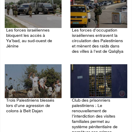
Les forces israéliennes
Les forces d'occupation
bloquent les accès à
israéliennes entravent la
Ya'bad, au sud-ouest de
circulation des Palestiniens
Jénine
et mènent des raids dans
des villes à l'est de Qalqilya
07/August/2026 10:31 PM
07/August/2026 09:21 PM
Trois Palestiniens blessés
Club des prisonniers
lors d'une agression de
palestiniens : Le
colons à Beit Dajan
renouvellement de
l'interdiction des visites
07/August/2026 09:00 PM
familiales permet au
système pénitentiaire de