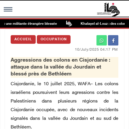
 une militante étrangère blessée
Khalayel al-Louz : des colons at
MENU
ACCUEIL
OCCUPATION
h
Galerie d’images
10/July/2025 04:17 PM
Aggressions des colons en Cisjordanie :
Centre palestinien
attaque dans la vallée du Jourdain et
blessé près de Bethléem
rmations
Cisjordanie, le 10 juillet 2025, WAFA– Les colons
israéliens poursuivent leurs agressions contre les
العربية
Palestiniens dans plusieurs régions de la
Cisjordanie occupée, avec de nouveaux incidents
English
signalés dans la vallée du Jourdain et au sud de
Bethléem.