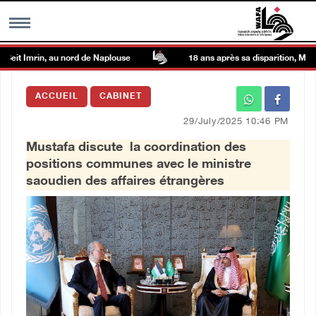
Imrin, au nord de Naplouse
18 ans après sa disparition, Mahmoud Da
MENU
ACCUEIL
CABINET
h
Galerie d’images
29/July/2025 10:46 PM
Mustafa discute la coordination des
Centre palestinien
positions communes avec le ministre
saoudien des affaires étrangères
rmations
العربية
English