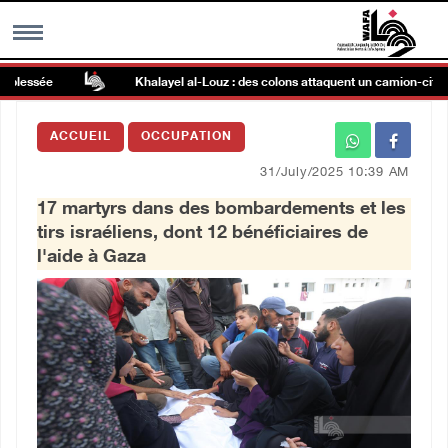
ée
Khalayel al-Louz : des colons attaquent un camion-citerne sous
MENU
ACCUEIL
OCCUPATION
h
Galerie d’images
31/July/2025 10:39 AM
17 martyrs dans des bombardements et les
Centre palestinien
tirs israéliens, dont 12 bénéficiaires de
l'aide à Gaza
rmations
العربية
English