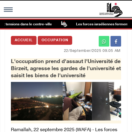
t tensions dans le centre-ville
Les forces israéliennes ferment les
MENU
ACCUEIL
OCCUPATION
h
Galerie d’images
22/September/2025 09:05 AM
L'occupation prend d'assaut l'Université de
Centre palestinien
Birzeit, agresse les gardes de l'université et
saisit les biens de l'université
rmations
العربية
English
Ramallah, 22 septembre 2025 (WAFA) - Les forces