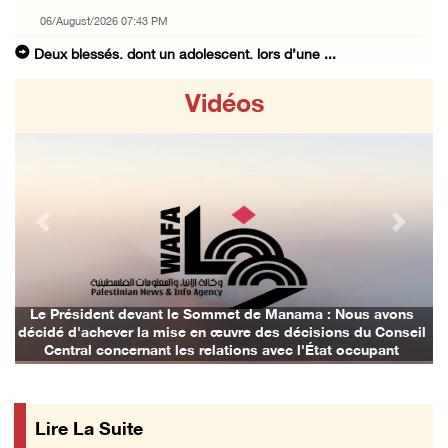
06/August/2026 07:43 PM
Deux blessés, dont un adolescent, lors d’une ...
06/August/2026 07:10 PM
Vidéos
Israël restitue la dépouille d’Alaa Sobeh, d ...
06/August/2026 07:02 PM
Les forces israéliennes ferment les abords d ...
06/August/2026 06:24 PM
Previous
Next
Tubas : déploiement militaire israélien et t ...
06/August/2026 05:44 PM
Environ 58 000 cas de varicelle recensés dan ...
Le Président devant le Sommet de Manama : Nous avons
décidé d'achever la mise en œuvre des décisions du Conseil
06/August/2026 04:58 PM
Central concernant les relations avec l'État occupant
Offensive israélienne à Qalandia : 16 Palest ...
06/August/2026 04:30 PM
Lire La Suite
Des ministres des affaires étrangères de hui ...