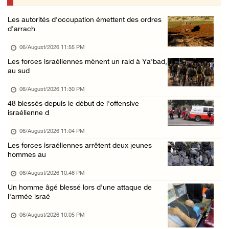
06/August/2026 03:06 PM
Les autorités d'occupation émettent des ordres
Croissant-Rouge : 16 blessés suite à l'agres ...
d'arrach
06/August/2026 01:42 PM
06/August/2026 11:55 PM
Les forces d'occupation rasent 4 dunams à Ba ...
Les forces israéliennes mènent un raid à Ya'bad,
au sud
06/August/2026 12:57 PM
La présidence condamne et met en garde l'occ ...
06/August/2026 11:30 PM
48 blessés depuis le début de l'offensive
06/August/2026 12:16 PM
israélienne d
Les forces d'occupation démolissent une mais ...
06/August/2026 11:04 PM
06/August/2026 12:08 PM
Les forces israéliennes arrêtent deux jeunes
Des colons clôturent des terres dans le nord ...
hommes au
06/August/2026 11:05 AM
06/August/2026 10:46 PM
L'occupation poursuit son agression contre l ...
Un homme âgé blessé lors d'une attaque de
l'armée israé
06/August/2026 09:32 AM
06/August/2026 10:05 PM
Les autorités israéliennes démolissent un im ...