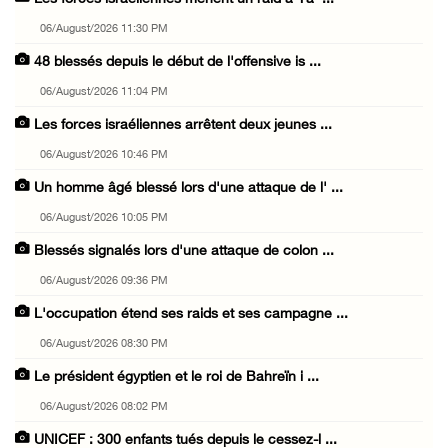
06/August/2026 11:30 PM
48 blessés depuis le début de l'offensive is ...
06/August/2026 11:04 PM
Les forces israéliennes arrêtent deux jeunes ...
06/August/2026 10:46 PM
Un homme âgé blessé lors d'une attaque de l' ...
06/August/2026 10:05 PM
Blessés signalés lors d'une attaque de colon ...
06/August/2026 09:36 PM
L'occupation étend ses raids et ses campagne ...
06/August/2026 08:30 PM
Le président égyptien et le roi de Bahreïn i ...
06/August/2026 08:02 PM
UNICEF : 300 enfants tués depuis le cessez-l ...