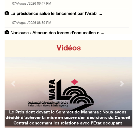
07/August/2026 06:47 PM
La présidence salue le lancement par l'Arabi ...
07/August/2026 06:39 PM
Naplouse : Attaque des forces d'occupation e ...
07/August/2026 06:14 PM
Vidéos
La présidence palestinienne salue l’accord d ...
07/August/2026 05:38 PM
Environ 70 000 fidèles ont accompli la prièr ...
07/August/2026 02:45 PM
Previous
Next
La présidence palestinienne condamne les att ...
07/August/2026 02:42 PM
Incursions et barrages improvisés : les colo ...
Le Président devant le Sommet de Manama : Nous avons
décidé d'achever la mise en œuvre des décisions du Conseil
07/August/2026 02:13 PM
Central concernant les relations avec l'État occupant
« La force ne garantira ni sécurité ni stabi ...