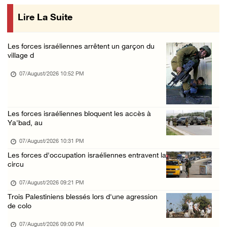
07/August/2026 01:58 PM
Lire La Suite
Khalayel al-Louz : des colons attaquent un c ...
07/August/2026 01:53 PM
Les forces israéliennes arrêtent un garçon du
Nouvelle attaque de colons à Ramallah : une ...
village d
07/August/2026 12:31 PM
07/August/2026 10:52 PM
L’armée israélienne installe un barrage mili ...
07/August/2026 09:18 AM
Les forces israéliennes bloquent les accès à
Nouvelles incursions à Bethléem et Tubas : d ...
Ya'bad, au
07/August/2026 09:03 AM
07/August/2026 10:31 PM
Jérusalem : l'armée israélienne se retire du ...
Les forces d'occupation israéliennes entravent la
07/August/2026 08:54 AM
circu
07/August/2026 09:21 PM
Trois Palestiniens blessés lors d'une agression
de colo
07/August/2026 09:00 PM