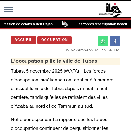
gression de colons à Beit Dajan
Les forces d'occupation israéliennes
MENU
ACCUEIL
OCCUPATION
h
Galerie d’images
05/November/2025 12:56 PM
L'occupation pille la ville de Tubas
Centre palestinien
Tubas, 5 novembre 2025 (WAFA) – Les forces
rmations
d’occupation israéliennes ont continué à prendre
d’assaut la ville de Tubas depuis minuit la nuit
العربية
dernière, tandis qu’elles se retiraient des villes
d’Aqaba au nord et de Tammun au sud.
English
Notre correspondant a rapporté que les forces
d'occupation continuent de perquisitionner les