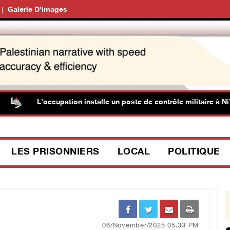
Galerie D’images
L’occupation installe un poste de contrôle militaire à Ni’lin
LES PRISONNIERS
LOCAL
POLITIQUE
06/November/2025 05:33 PM