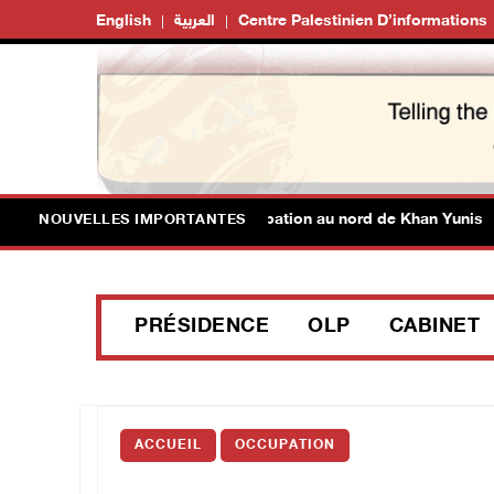
English
العربية
Centre Palestinien D’informations
3 blessés par des balles d’occupation au nord de Khan Yunis
NOUVELLES IMPORTANTES
PRÉSIDENCE
OLP
CABINET
ACCUEIL
OCCUPATION