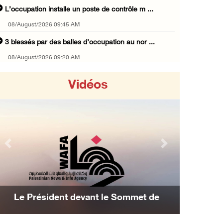
L’occupation installe un poste de contrôle m ...
08/August/2026 09:45 AM
3 blessés par des balles d’occupation au nor ...
08/August/2026 09:20 AM
Les forces israéliennes mènent un raid à Bet ...
Vidéos
07/August/2026 11:41 PM
Les forces israéliennes arrêtent un garçon d ...
07/August/2026 10:52 PM
Les forces israéliennes bloquent les accès à ...
Previous
Next
07/August/2026 10:31 PM
Les forces d'occupation israéliennes entrave ...
07/August/2026 09:21 PM
Le Président devant le Sommet de
Trois Palestiniens blessés lors d'une agress ...
Manama : Nous avons décidé d'achever la
07/August/2026 09:00 PM