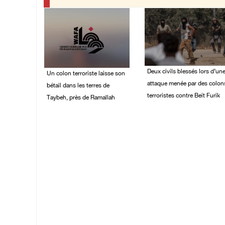
Deux civils blessés lors d’un
Un colon terroriste laisse son
attaque menée par des colon
bétail dans les terres de
terroristes contre Beit Furik
Taybeh, près de Ramallah
08/August/2026 02:54
08/August/2026 03:41
PM
PM