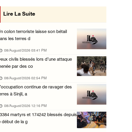
Club des prisonniers palestiniens : Le renou ...
Lire La Suite
mise en œuvre des décisions du Conseil
07/August/2026 08:47 PM
Central concernant les relations avec
Des colons attaquent des maisons palestinien ...
n colon terroriste laisse son bétail
07/August/2026 07:27 PM
ans les terres d
l'État occupant
Suite au renouvellement de l'interdiction de ...
08/August/2026 03:41 PM
07/August/2026 06:47 PM
eux civils blessés lors d’une attaque
enée par des co
La présidence salue le lancement par l'Arabi ...
07/August/2026 06:39 PM
08/August/2026 02:54 PM
’occupation continue de ravager des
Naplouse : Attaque des forces d'occupation e ...
erres à Sinjil, a
07/August/2026 06:14 PM
08/August/2026 12:16 PM
La présidence palestinienne salue l’accord d ...
3384 martyrs et 174242 blessés depuis
07/August/2026 05:38 PM
e début de la g