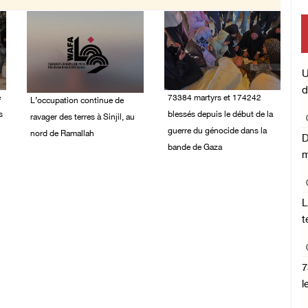
U
d
e
73384 martyrs et 174242
L’occupation continue de
s
blessés depuis le début de la
ravager des terres à Sinjil, au
guerre du génocide dans la
nord de Ramallah
D
bande de Gaza
m
08/August/2026 12:16
PM
08/August/2026 11:22
AM
L
t
7
l