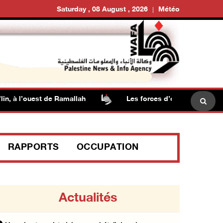
Saturday , 08 August , 2026
Météo
, à l’ouest de Ramallah
Les forces d’occupation mènent 
RAPPORTS
OCCUPATION
Actualités