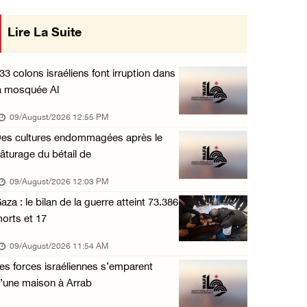
Six civils blessés lors d'une attaque perpét ...
Lire La Suite
se en œuvre des décisions du Conseil
09/August/2026 12:11 AM
entral concernant les relations avec
Des colons attaquent une mosquée dans la bou ...
33 colons israéliens font irruption dans
08/August/2026 09:28 PM
a mosquée Al
l'État occupant
Des colons attaquent le village d'Abu Falah
09/August/2026 12:55 PM
08/August/2026 07:40 PM
es cultures endommagées après le
âturage du bétail de
Plusieurs cas d’asphyxie lors du raid des fo ...
08/August/2026 06:16 PM
09/August/2026 12:03 PM
aza : le bilan de la guerre atteint 73.386
Une session du Conseil de sécurité sur la Ci ...
orts et 17
08/August/2026 05:15 PM
09/August/2026 11:54 AM
Un colon terroriste laisse son bétail dans l ...
es forces israéliennes s’emparent
08/August/2026 03:41 PM
’une maison à Arrab
Deux civils blessés lors d’une attaque menée ...