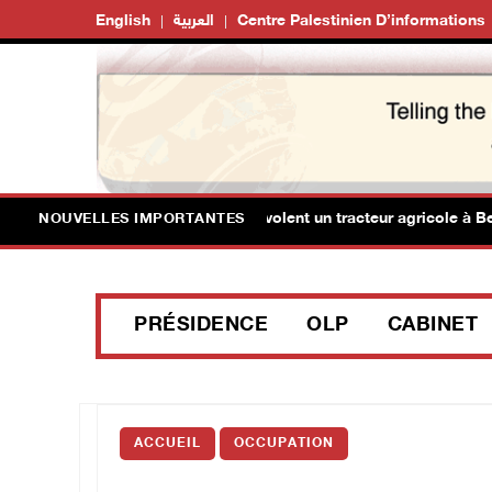
English
العربية
Centre Palestinien D’informations
s milices de colons israéliens volent un tracteur agricole à Beit I
NOUVELLES IMPORTANTES
PRÉSIDENCE
OLP
CABINET
ACCUEIL
OCCUPATION