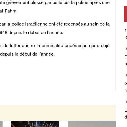
é grièvement blessé par balle par la police après une
al-Fahm.
mi
r la police israélienne ont été recensés au sein de la
C
1
948 depuis le début de l'année.
l
 de lutter contre la criminalité endémique qui a déjà
depuis le début de l'année.
D
p
G
m
L
d