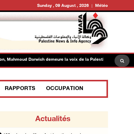
Sunday , 09 August , 2026
Météo
Mahmoud Darwich demeure la voix de la Palestine
Égypt
RAPPORTS
OCCUPATION
Actualités