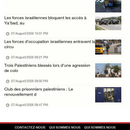
L’armée israélienne installe un barrage mili ...
07/August/2026 09:18 AM
Les forces israéliennes bloquent les accès à
Nouvelles incursions à Bethléem et Tubas : d ...
Ya'bad, au
07/August/2026 09:03 AM
07/August/2026 10:31 PM
Jérusalem : l'armée israélienne se retire du ...
Les forces d'occupation israéliennes entravent la
07/August/2026 08:54 AM
circu
07/August/2026 09:21 PM
Trois Palestiniens blessés lors d'une agression
de colo
07/August/2026 09:00 PM
Club des prisonniers palestiniens : Le
renouvellement d
07/August/2026 08:47 PM
CONTACTEZ-NOUS
QUI SOMMES NOUS
QUI SOMMES NOUS