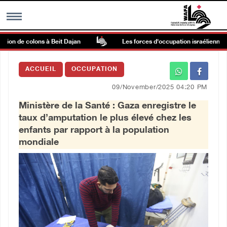
on de colons à Beit Dajan
Les forces d'occupation israéliennes entr
MENU
ACCUEIL
OCCUPATION
h
Galerie d’images
09/November/2025 04:20 PM
Ministère de la Santé : Gaza enregistre le
Centre palestinien
taux d’amputation le plus élevé chez les
enfants par rapport à la population
rmations
mondiale
العربية
English