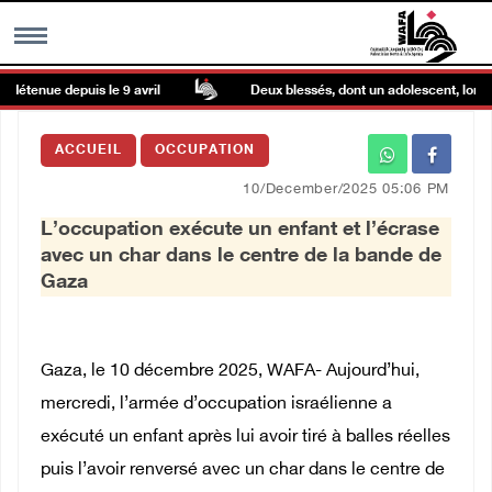
détenue depuis le 9 avril
Deux blessés, dont un adolescent, lors d’u
MENU
ACCUEIL
OCCUPATION
h
Galerie d’images
10/December/2025 05:06 PM
L’occupation exécute un enfant et l’écrase
Centre palestinien
avec un char dans le centre de la bande de
Gaza
rmations
العربية
Gaza, le 10 décembre 2025, WAFA- Aujourd’hui,
mercredi, l’armée d’occupation israélienne a
English
exécuté un enfant après lui avoir tiré à balles réelles
puis l’avoir renversé avec un char dans le centre de