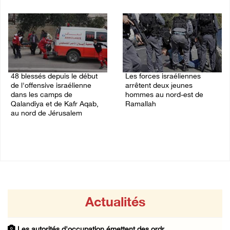
06/August/2026 11:55 PM
48 blessés depuis le début
Les forces israéliennes
de l'offensive israélienne
arrêtent deux jeunes
dans les camps de
hommes au nord-est de
Qalandiya et de Kafr Aqab,
Ramallah
au nord de Jérusalem
06/August/2026 10:46 PM
06/August/2026 11:04 PM
Actualités
Les autorités d'occupation émettent des ordr ...