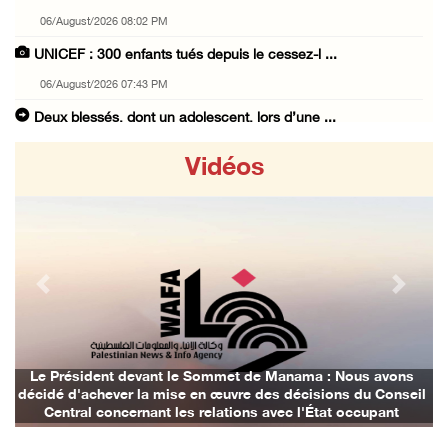
06/August/2026 08:02 PM
UNICEF : 300 enfants tués depuis le cessez-l ...
06/August/2026 07:43 PM
Deux blessés, dont un adolescent, lors d’une ...
06/August/2026 07:10 PM
Vidéos
Israël restitue la dépouille d’Alaa Sobeh, d ...
06/August/2026 07:02 PM
Les forces israéliennes ferment les abords d ...
06/August/2026 06:24 PM
Previous
Next
Tubas : déploiement militaire israélien et t ...
06/August/2026 05:44 PM
Environ 58 000 cas de varicelle recensés dan ...
Le Président devant le Sommet de Manama : Nous avons
décidé d'achever la mise en œuvre des décisions du Conseil
06/August/2026 04:58 PM
Central concernant les relations avec l'État occupant
Offensive israélienne à Qalandia : 16 Palest ...