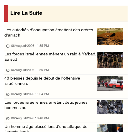
06/August/2026 04:30 PM
Lire La Suite
Des ministres des affaires étrangères de hui ...
06/August/2026 03:06 PM
Les autorités d'occupation émettent des ordres
Croissant-Rouge : 16 blessés suite à l'agres ...
d'arrach
06/August/2026 01:42 PM
06/August/2026 11:55 PM
Les forces d'occupation rasent 4 dunams à Ba ...
Les forces israéliennes mènent un raid à Ya'bad,
au sud
06/August/2026 12:57 PM
La présidence condamne et met en garde l'occ ...
06/August/2026 11:30 PM
48 blessés depuis le début de l'offensive
06/August/2026 12:16 PM
israélienne d
Les forces d'occupation démolissent une mais ...
06/August/2026 11:04 PM
06/August/2026 12:08 PM
Les forces israéliennes arrêtent deux jeunes
Des colons clôturent des terres dans le nord ...
hommes au
06/August/2026 11:05 AM
06/August/2026 10:46 PM
L'occupation poursuit son agression contre l ...
Un homme âgé blessé lors d'une attaque de