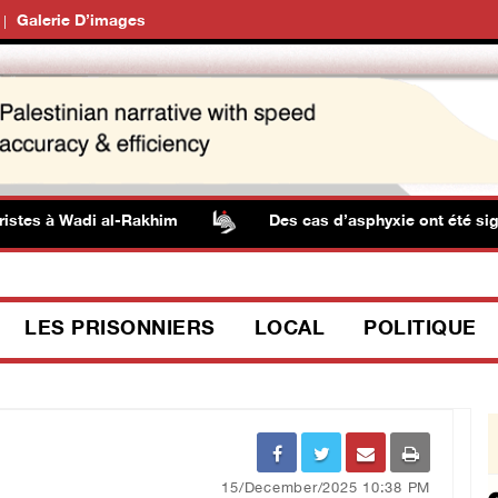
Galerie D’images
es à Wadi al-Rakhim
Des cas d’asphyxie ont été signalés
LES PRISONNIERS
LOCAL
POLITIQUE
15/December/2025 10:38 PM