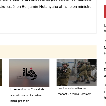
istre israélien Benjamin Netanyahu et l'ancien ministre
mise
Cen
L
b
M
s
D
u
é
Les forces israéliennes
Une session du Conseil de
D
mènent un raid à Bethléem
sécurité sur la Cisjordanie
h
mardi prochain
07/August/2026 11:41