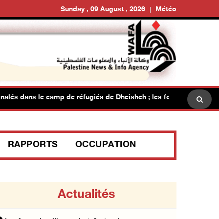
Sunday , 09 August , 2026
Météo
 dans le camp de réfugiés de Dheisheh ; les forces israéliennes m
RAPPORTS
OCCUPATION
Actualités