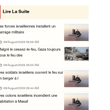
Un colon terroriste laisse son bétail dans l ...
Lire La Suite
 en œuvre des décisions du Conseil
08/August/2026 03:41 PM
tral concernant les relations avec
Deux civils blessés lors d’une attaque menée ...
es forces israéliennes installent un
08/August/2026 02:54 PM
arrage militaire
l'État occupant
Le Président reçoit le conseil municipal de ...
09/August/2026 09:56 AM
08/August/2026 02:21 PM
algré le cessez-le-feu, Gaza toujours
ous le feu des
L’occupation continue de ravager des terres ...
08/August/2026 12:16 PM
09/August/2026 09:53 AM
es soldats israéliens ouvrent le feu sur
73384 martyrs et 174242 blessés depuis le dé ...
n berger à I
08/August/2026 11:22 AM
09/August/2026 09:44 AM
Des colons terroristes attaquent une maison ...
es colons israéliens incendient une
08/August/2026 10:31 AM
abitation à Masaf
Les forces d’occupation mènent des enquêtes ...