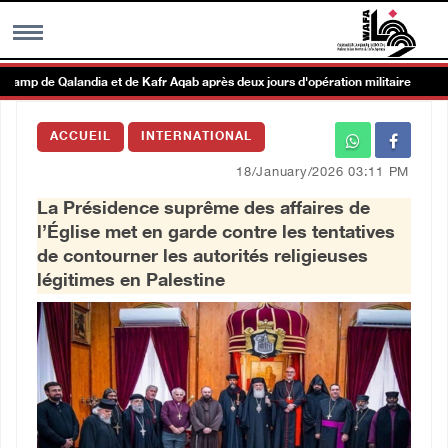
amp de Qalandia et de Kafr Aqab après deux jours d'opération militaire
MENU
ACCUEIL
INTERNATIONAL
h
Galerie d’images
18/January/2026 03:11 PM
La Présidence suprême des affaires de
Centre palestinien
l’Église met en garde contre les tentatives
de contourner les autorités religieuses
rmations
légitimes en Palestine
العربية
English