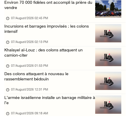
Environ 70 000 fidèles ont accompli la prière du
Le président égyptien et le roi de Bahreïn i ...
vendre
06/August/2026 08:02 PM
07/August/2026 02:45 PM
UNICEF : 300 enfants tués depuis le cessez-l ...
Incursions et barrages improvisés : les colons
intensif
06/August/2026 07:43 PM
Deux blessés, dont un adolescent, lors d’une ...
07/August/2026 02:13 PM
Khalayel al-Louz : des colons attaquent un
06/August/2026 07:10 PM
camion-citer
Israël restitue la dépouille d’Alaa Sobeh, d ...
07/August/2026 01:53 PM
06/August/2026 07:02 PM
Des colons attaquent à nouveau le
Les forces israéliennes ferment les abords d ...
rassemblement bédouin
06/August/2026 06:24 PM
07/August/2026 12:31 PM
Tubas : déploiement militaire israélien et t ...
L’armée israélienne installe un barrage militaire à
l’e
06/August/2026 05:44 PM
07/August/2026 09:18 AM
Environ 58 000 cas de varicelle recensés dan ...
06/August/2026 04:58 PM