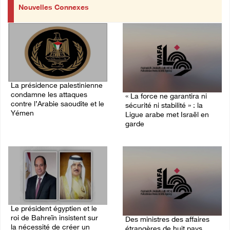
Nouvelles Connexes
La présidence palestinienne
condamne les attaques
« La force ne garantira ni
contre l’Arabie saoudite et le
sécurité ni stabilité » : la
Yémen
Ligue arabe met Israël en
garde
07/August/2026 02:42 PM
07/August/2026 01:58 PM
Le président égyptien et le
roi de Bahreïn insistent sur
Des ministres des affaires
la nécessité de créer un
étrangères de huit pays