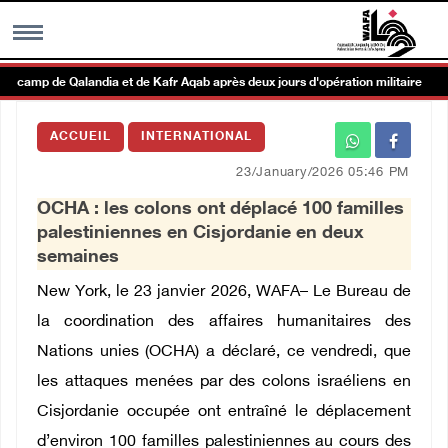
u camp de Qalandia et de Kafr Aqab après deux jours d'opération militaire
MENU
ACCUEIL
INTERNATIONAL
h
Galerie d’images
23/January/2026 05:46 PM
OCHA : les colons ont déplacé 100 familles
Centre palestinien
palestiniennes en Cisjordanie en deux
semaines
rmations
New York, le 23 janvier 2026, WAFA– Le Bureau de
la coordination des affaires humanitaires des
العربية
Nations unies (OCHA) a déclaré, ce vendredi, que
les attaques menées par des colons israéliens en
English
Cisjordanie occupée ont entraîné le déplacement
d’environ 100 familles palestiniennes au cours des