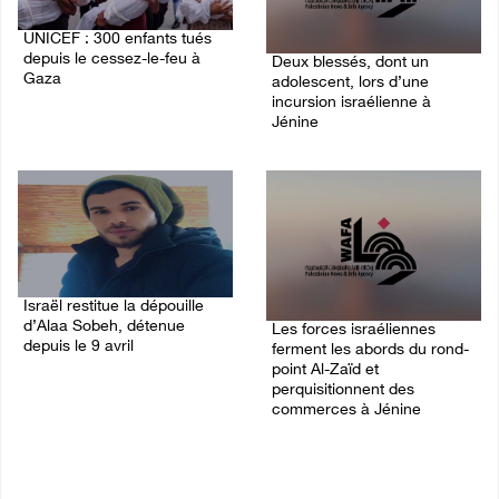
UNICEF : 300 enfants tués
depuis le cessez-le-feu à
Deux blessés, dont un
Gaza
adolescent, lors d’une
incursion israélienne à
06/August/2026 07:43 PM
Jénine
06/August/2026 07:10 PM
Israël restitue la dépouille
d’Alaa Sobeh, détenue
Les forces israéliennes
depuis le 9 avril
ferment les abords du rond-
point Al-Zaïd et
06/August/2026 07:02 PM
perquisitionnent des
commerces à Jénine
06/August/2026 06:24 PM