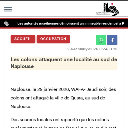
Les autorités israéliennes démolissent un immeuble résidentiel à Kafr Q
MENU
ACCUEIL
OCCUPATION
h
Galerie d’images
29/January/2026 05:48 PM
Les colons attaquent une localité au sud de
Centre palestinien
Naplouse
rmations
Naplouse, le 29 janvier 2026, WAFA- Jeudi soir, des
العربية
colons ont attaqué la ville de Qusra, au sud de
Naplouse.
English
Des sources locales ont rapporté que les colons