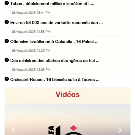
Tubas : déploiement militaire israélien et t ...
06/August/2026 05:44 PM
Environ 58 000 cas de varicelle recensés dan ...
06/August/2026 04:58 PM
Offensive israélienne à Qalandia : 16 Palest ...
06/August/2026 04:30 PM
Des ministres des affaires étrangères de hui ...
06/August/2026 03:06 PM
Croissant-Rouge : 16 blessés suite à l'agres ...
06/August/2026 01:42 PM
Vidéos
Les forces d'occupation rasent 4 dunams à Ba ...
06/August/2026 12:57 PM
La présidence condamne et met en garde l'occ ...
06/August/2026 12:16 PM
Previous
Next