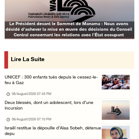
Les forces d'occupation démolissent une mais ...
06/August/2026 12:08 PM
Des colons clôturent des terres dans le nord ...
Le Président devant le Sommet de Manama : Nous avons
décidé d'achever la mise en œuvre des décisions du Conseil
06/August/2026 11:05 AM
Central concernant les relations avec l'État occupant
L'occupation poursuit son agression contre l ...
06/August/2026 09:32 AM
Lire La Suite
Les autorités israéliennes démolissent un im ...
06/August/2026 09:10 AM
UNICEF : 300 enfants tués depuis le cessez-le-
Incursion de l'occupation à Qalqilya
feu à Gaz
06/August/2026 08:26 AM
06/August/2026 07:43 PM
Blessures et incendies criminels de maisons ...
Deux blessés, dont un adolescent, lors d’une
incursion
06/August/2026 12:24 AM
Trois Palestiniens blessés lors d'une attaqu ...
06/August/2026 07:10 PM
Israël restitue la dépouille d’Alaa Sobeh, détenue
06/August/2026 12:21 AM
depu
Des colons prennent d'assaut Beit Fajjar, au ...