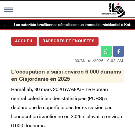
Les autorités israéliennes démolissent un immeuble résidentiel à Kafr Qasim,
MENU
ACCUEIL
RAPPORTS ET ENQUÊTES
h
Galerie d’images
30/March/2026 10:08 AM
Centre palestinien
L'occupation a saisi environ 6 000 dunams
en Cisjordanie en 2025
rmations
Ramallah, 30 mars 2026 (WAFA) – Le Bureau
central palestinien des statistiques (PCBS) a
العربية
déclaré que la superficie des terres saisies par
l’occupation israélienne en 2025 s’élevait à environ
English
6 000 dounams.