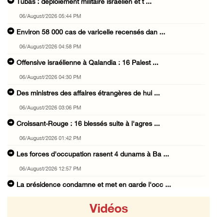
Tubas : déploiement militaire israélien et t ...
06/August/2026 05:44 PM
Environ 58 000 cas de varicelle recensés dan ...
06/August/2026 04:58 PM
Offensive israélienne à Qalandia : 16 Palest ...
06/August/2026 04:30 PM
Des ministres des affaires étrangères de hui ...
06/August/2026 03:06 PM
Croissant-Rouge : 16 blessés suite à l'agres ...
06/August/2026 01:42 PM
Les forces d'occupation rasent 4 dunams à Ba ...
06/August/2026 12:57 PM
La présidence condamne et met en garde l'occ ...
06/August/2026 12:16 PM
Vidéos
Les forces d'occupation démolissent une mais ...