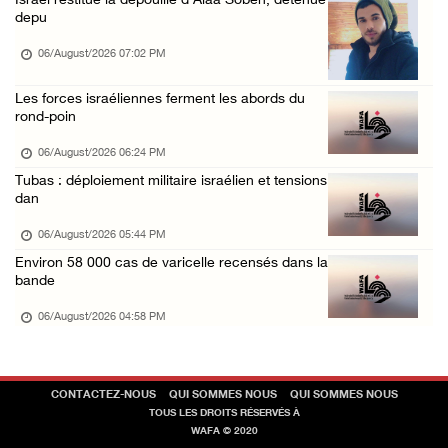
Israël restitue la dépouille d’Alaa Sobeh, détenue
depu
05/August/2026 10:37 PM
Les forces d'occupation mènent des raids sur ...
06/August/2026 07:02 PM
05/August/2026 07:58 PM
Les forces israéliennes ferment les abords du
rond-poin
06/August/2026 06:24 PM
Tubas : déploiement militaire israélien et tensions
dan
06/August/2026 05:44 PM
Environ 58 000 cas de varicelle recensés dans la
bande
06/August/2026 04:58 PM
CONTACTEZ-NOUS
QUI SOMMES NOUS
QUI SOMMES NOUS
TOUS LES DROITS RÉSERVÉS À
WAFA © 2020