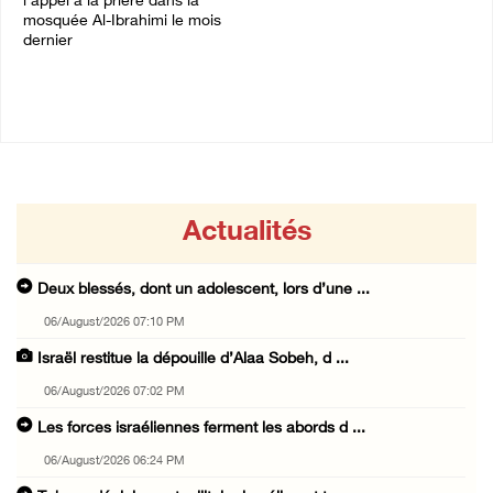
l’appel à la prière dans la
27/July/2026 09:36 PM
mosquée Al-Ibrahimi le mois
dernier
03/August/2026 11:17 AM
Actualités
Deux blessés, dont un adolescent, lors d’une ...
06/August/2026 07:10 PM
Israël restitue la dépouille d’Alaa Sobeh, d ...
06/August/2026 07:02 PM
Les forces israéliennes ferment les abords d ...
06/August/2026 06:24 PM