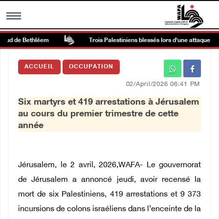
sud de Bethléem
Trois Palestiniens blessés lors d'une attaque perpé
MENU
ACCUEIL
OCCUPATION
h
Galerie d’images
02/April/2026 06:41 PM
Six martyrs et 419 arrestations à Jérusalem
Centre palestinien
au cours du premier trimestre de cette
année
rmations
العربية
Jérusalem, le 2 avril, 2026,WAFA- Le gouvernorat
de Jérusalem a annoncé jeudi, avoir recensé la
English
mort de six Palestiniens, 419 arrestations et 9 373
incursions de colons israéliens dans l’enceinte de la