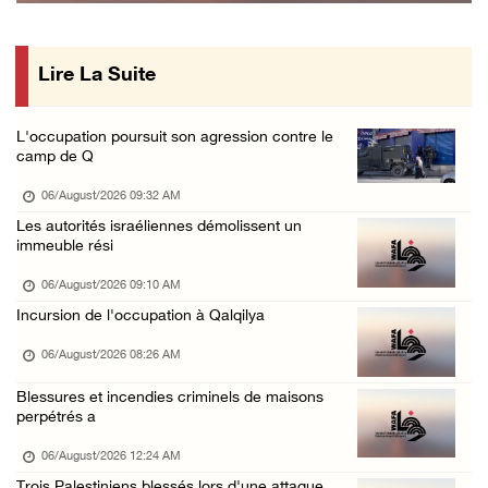
Le gouverneur de Jénine informe le représent ...
05/August/2026 02:13 PM
Lire La Suite
L'occupation continue d'envahir le camp de Q ...
05/August/2026 01:57 PM
L'occupation poursuit son agression contre le
Des colons volent de l'eau dans les villes d ...
camp de Q
05/August/2026 01:24 PM
06/August/2026 09:32 AM
Le Parlement arabe condamne l'escalade de l' ...
Les autorités israéliennes démolissent un
immeuble rési
05/August/2026 01:21 PM
Une réunion ministérielle est lancée à Amman ...
06/August/2026 09:10 AM
Incursion de l'occupation à Qalqilya
05/August/2026 01:16 PM
Les détenues de la prison « Damon » sont con ...
06/August/2026 08:26 AM
05/August/2026 12:47 PM
Blessures et incendies criminels de maisons
perpétrés a
Des colons inscrivent des slogans racistes s ...
05/August/2026 12:27 PM
06/August/2026 12:24 AM
Trois Palestiniens blessés lors d'une attaque