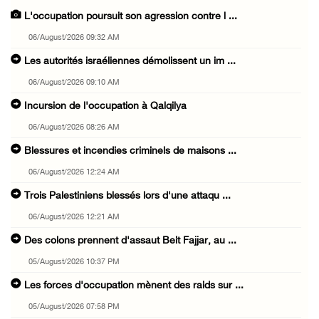
L'occupation poursuit son agression contre l ...
06/August/2026 09:32 AM
Les autorités israéliennes démolissent un im ...
06/August/2026 09:10 AM
Incursion de l'occupation à Qalqilya
06/August/2026 08:26 AM
Blessures et incendies criminels de maisons ...
06/August/2026 12:24 AM
Trois Palestiniens blessés lors d'une attaqu ...
06/August/2026 12:21 AM
Des colons prennent d'assaut Beit Fajjar, au ...
05/August/2026 10:37 PM
Les forces d'occupation mènent des raids sur ...
05/August/2026 07:58 PM