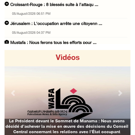
Croissant-Rouge : 8 blessés suite à l'attaqu ...
05/August/2026 06:51 PM
Jérusalem : L'occupation arrête une citoyenn ...
05/August/2026 04:37 PM
Mustafa : Nous ferons tous les efforts pour ...
05/August/2026 03:53 PM
Vidéos
Déclaration finale de la réunion ministériel ...
05/August/2026 03:39 PM
A l'occasion de la réunion ministérielle à A ...
05/August/2026 03:11 PM
Previous
Next
L'occupation arrête neuf jeunes lors de raid ...
05/August/2026 02:57 PM
Des cas d’asphyxie dans la ville d'Abo Deis, ...
Le Président devant le Sommet de Manama : Nous avons
décidé d'achever la mise en œuvre des décisions du Conseil
05/August/2026 02:48 PM
Central concernant les relations avec l'État occupant