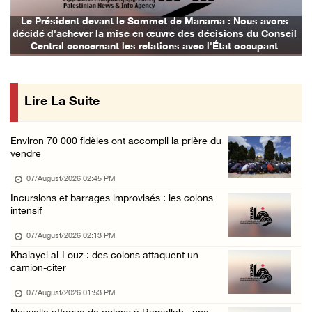
Les forces israéliennes arrêtent deux jeunes ...
Le Président devant le Sommet de Manama : Nous avons
décidé d'achever la mise en œuvre des décisions du Conseil
06/August/2026 10:46 PM
Central concernant les relations avec l'État occupant
Un homme âgé blessé lors d'une attaque de l' ...
06/August/2026 10:05 PM
Lire La Suite
Blessés signalés lors d'une attaque de colon ...
06/August/2026 09:36 PM
Environ 70 000 fidèles ont accompli la prière du
L'occupation étend ses raids et ses campagne ...
vendre
06/August/2026 08:30 PM
07/August/2026 02:45 PM
Le président égyptien et le roi de Bahreïn i ...
Incursions et barrages improvisés : les colons
intensif
06/August/2026 08:02 PM
UNICEF : 300 enfants tués depuis le cessez-l ...
07/August/2026 02:13 PM
Khalayel al-Louz : des colons attaquent un
06/August/2026 07:43 PM
camion-citer
Deux blessés, dont un adolescent, lors d’une ...
07/August/2026 01:53 PM
06/August/2026 07:10 PM