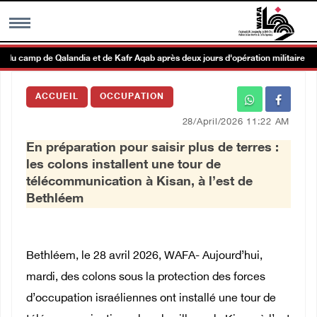
du camp de Qalandia et de Kafr Aqab après deux jours d'opération militaire
MENU
ACCUEIL
OCCUPATION
h
Galerie d’images
28/April/2026 11:22 AM
En préparation pour saisir plus de terres :
Centre palestinien
les colons installent une tour de
télécommunication à Kisan, à l’est de
rmations
Bethléem
العربية
Bethléem, le 28 avril 2026, WAFA- Aujourd’hui,
English
mardi, des colons sous la protection des forces
d’occupation israéliennes ont installé une tour de