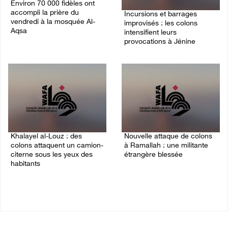
Environ 70 000 fidèles ont
accompli la prière du
Incursions et barrages
vendredi à la mosquée Al-
improvisés : les colons
Aqsa
intensifient leurs
provocations à Jénine
07/August/2026 02:45 PM
07/August/2026 02:13 PM
Khalayel al-Louz : des
Nouvelle attaque de colons
colons attaquent un camion-
à Ramallah : une militante
citerne sous les yeux des
étrangère blessée
habitants
07/August/2026 12:31 PM
07/August/2026 01:53 PM