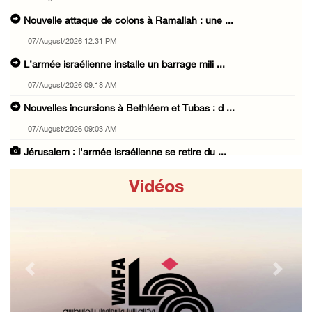
Nouvelle attaque de colons à Ramallah : une ...
07/August/2026 12:31 PM
L’armée israélienne installe un barrage mili ...
07/August/2026 09:18 AM
Nouvelles incursions à Bethléem et Tubas : d ...
07/August/2026 09:03 AM
Jérusalem : l'armée israélienne se retire du ...
07/August/2026 08:54 AM
Vidéos
Les autorités d'occupation émettent des ordr ...
06/August/2026 11:55 PM
Les forces israéliennes mènent un raid à Ya' ...
06/August/2026 11:30 PM
Previous
Next
48 blessés depuis le début de l'offensive is ...
06/August/2026 11:04 PM