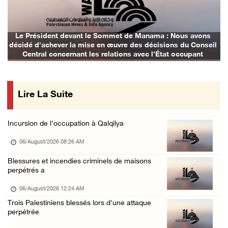
Le gouverneur de Jénine informe le représent ...
05/August/2026 02:13 PM
L'occupation continue d'envahir le camp de Q ...
Le Président devant le Sommet de Manama : Nous avons
décidé d'achever la mise en œuvre des décisions du Conseil
05/August/2026 01:57 PM
Central concernant les relations avec l'État occupant
Des colons volent de l'eau dans les villes d ...
05/August/2026 01:24 PM
Lire La Suite
Le Parlement arabe condamne l'escalade de l' ...
05/August/2026 01:21 PM
Incursion de l'occupation à Qalqilya
Une réunion ministérielle est lancée à Amman ...
06/August/2026 08:26 AM
05/August/2026 01:16 PM
Les détenues de la prison « Damon » sont con ...
Blessures et incendies criminels de maisons
perpétrés a
05/August/2026 12:47 PM
06/August/2026 12:24 AM
Des colons inscrivent des slogans racistes s ...
Trois Palestiniens blessés lors d'une attaque
05/August/2026 12:27 PM
perpétrée
Bethléem: L'occupation boucle la zone des ba ...