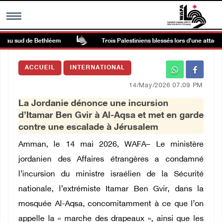
 au sud de Bethléem
Trois Palestiniens blessés lors d'une attaque 
MENU
ACCUEIL
INTERNATIONAL
h
Galerie d’images
14/May/2026 07:09 PM
La Jordanie dénonce une incursion
Centre palestinien
d’Itamar Ben Gvir à Al-Aqsa et met en garde
contre une escalade à Jérusalem
rmations
Amman, le 14 mai 2026, WAFA– Le ministère
jordanien des Affaires étrangères a condamné
العربية
l’incursion du ministre israélien de la Sécurité
nationale, l’extrémiste Itamar Ben Gvir, dans la
English
mosquée Al-Aqsa, concomitamment à ce que l’on
appelle la « marche des drapeaux », ainsi que les