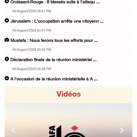
Croissant-Rouge : 8 blessés suite à l'attaqu ...
05/August/2026 06:51 PM
Jérusalem : L'occupation arrête une citoyenn ...
05/August/2026 04:37 PM
Mustafa : Nous ferons tous les efforts pour ...
05/August/2026 03:53 PM
Déclaration finale de la réunion ministériel ...
05/August/2026 03:39 PM
A l'occasion de la réunion ministérielle à A ...
05/August/2026 03:11 PM
Vidéos
L'occupation arrête neuf jeunes lors de raid ...
05/August/2026 02:57 PM
Des cas d’asphyxie dans la ville d'Abo Deis, ...
05/August/2026 02:48 PM
Previous
Next