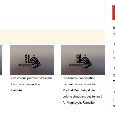
B
m
T
a
D
Des colons prennent d'assaut
Les forces d'occupation
F
Beit Fajjar, au sud de
mènent des raids sur Kafr
Bethléem
Malik et Deir Jarir, et des
colons attaquent des terres à
05/August/2026 10:37
L
Al-Mughayyir, Ramallah
PM
r
05/August/2026 07:58