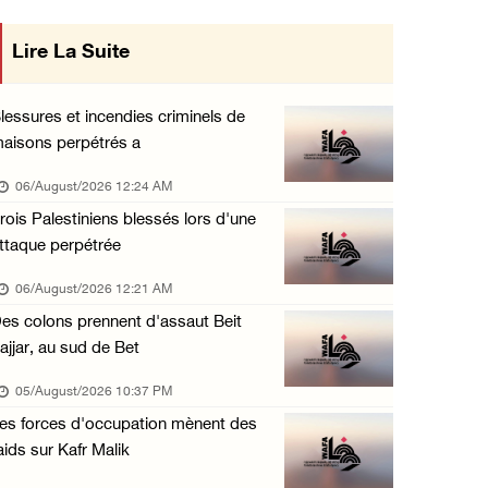
Le Parlement arabe condamne l'escalade de l' ...
Lire La Suite
mise en œuvre des décisions du Conseil
05/August/2026 01:21 PM
Central concernant les relations avec
Une réunion ministérielle est lancée à Amman ...
lessures et incendies criminels de
05/August/2026 01:16 PM
aisons perpétrés a
l'État occupant
Les détenues de la prison « Damon » sont con ...
06/August/2026 12:24 AM
05/August/2026 12:47 PM
rois Palestiniens blessés lors d'une
ttaque perpétrée
Des colons inscrivent des slogans racistes s ...
05/August/2026 12:27 PM
06/August/2026 12:21 AM
es colons prennent d'assaut Beit
Bethléem: L'occupation boucle la zone des ba ...
ajjar, au sud de Bet
05/August/2026 12:21 PM
05/August/2026 10:37 PM
73 381 morts et 174 231 blessés depuis le dé ...
es forces d'occupation mènent des
05/August/2026 12:19 PM
aids sur Kafr Malik
L'occupation bombarde et cible différentes p ...