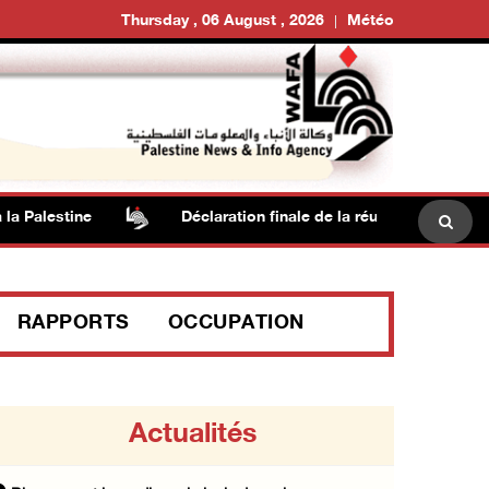
Thursday , 06 August , 2026
Météo
alestine
Déclaration finale de la réunion ministérielle
RAPPORTS
OCCUPATION
Actualités