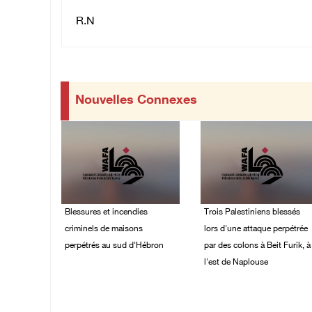
R.N
Nouvelles Connexes
Blessures et incendies
Trois Palestiniens blessés
criminels de maisons
lors d'une attaque perpétrée
perpétrés au sud d'Hébron
par des colons à Beit Furik, à
l'est de Naplouse
06/August/2026 12:24
AM
06/August/2026 12:21
AM