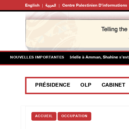
English
العربية
Centre Palestinien D’informations
 l'occasion de la réunion ministérielle à Amman, Shahine s'est entr
NOUVELLES IMPORTANTES
PRÉSIDENCE
OLP
CABINET
ACCUEIL
OCCUPATION