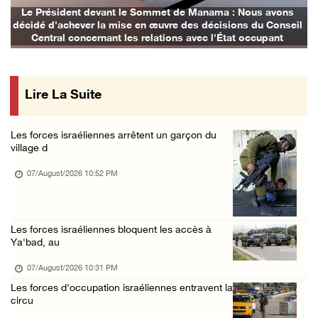
Incursions et barrages improvisés : les colo ...
t devant le Sommet de Manama : Nous avons
Les avions d'oc
er la mise en œuvre des décisions du Conseil
07/August/2026 02:13 PM
cernant les relations avec l'État occupant
« La force ne garantira ni sécurité ni stabi ...
07/August/2026 01:58 PM
Lire La Suite
Khalayel al-Louz : des colons attaquent un c ...
07/August/2026 01:53 PM
Les forces israéliennes arrêtent un garçon du
Nouvelle attaque de colons à Ramallah : une ...
village d
07/August/2026 12:31 PM
07/August/2026 10:52 PM
L’armée israélienne installe un barrage mili ...
07/August/2026 09:18 AM
Les forces israéliennes bloquent les accès à
Nouvelles incursions à Bethléem et Tubas : d ...
Ya'bad, au
07/August/2026 09:03 AM
07/August/2026 10:31 PM
Jérusalem : l'armée israélienne se retire du ...
Les forces d'occupation israéliennes entravent la
07/August/2026 08:54 AM
circu