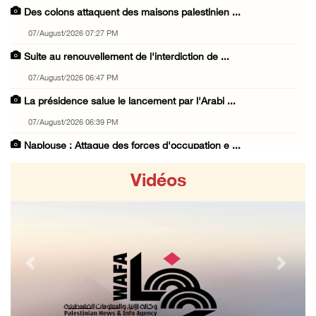
Des colons attaquent des maisons palestinien ...
07/August/2026 07:27 PM
Suite au renouvellement de l'interdiction de ...
07/August/2026 06:47 PM
La présidence salue le lancement par l'Arabi ...
07/August/2026 06:39 PM
Naplouse : Attaque des forces d'occupation e ...
07/August/2026 06:14 PM
Vidéos
La présidence palestinienne salue l’accord d ...
07/August/2026 05:38 PM
Environ 70 000 fidèles ont accompli la prièr ...
07/August/2026 02:45 PM
Previous
Next
La présidence palestinienne condamne les att ...
07/August/2026 02:42 PM