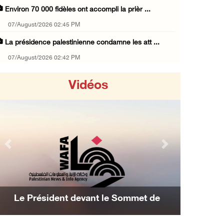
Environ 70 000 fidèles ont accompli la prièr ...
07/August/2026 02:45 PM
La présidence palestinienne condamne les att ...
07/August/2026 02:42 PM
Incursions et barrages improvisés : les colo ...
Vidéos
07/August/2026 02:13 PM
« La force ne garantira ni sécurité ni stabi ...
07/August/2026 01:58 PM
Khalayel al-Louz : des colons attaquent un c ...
Previous
Next
07/August/2026 01:53 PM
Nouvelle attaque de colons à Ramallah : une ...
07/August/2026 12:31 PM
Les avions d'occupation continuent de
L’armée israélienne installe un barrage mili ...
bombarder Gaza
07/August/2026 09:18 AM