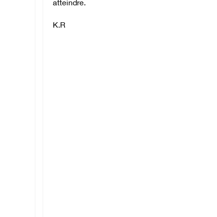
atteindre.
K.R