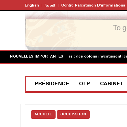
English
العربية
Centre Palestinien D’informations
incursions à Bethléem et Tubas : des colons investissent les pisc
NOUVELLES IMPORTANTES
PRÉSIDENCE
OLP
CABINET
ACCUEIL
OCCUPATION