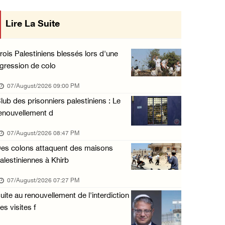
Nouvelles incursions à Bethléem et Tubas : d ...
Lire La Suite
07/August/2026 09:03 AM
Jérusalem : l'armée israélienne se retire du ...
rois Palestiniens blessés lors d'une
07/August/2026 08:54 AM
gression de colo
Les autorités d'occupation émettent des ordr ...
07/August/2026 09:00 PM
06/August/2026 11:55 PM
lub des prisonniers palestiniens : Le
enouvellement d
Les forces israéliennes mènent un raid à Ya' ...
06/August/2026 11:30 PM
07/August/2026 08:47 PM
es colons attaquent des maisons
48 blessés depuis le début de l'offensive is ...
alestiniennes à Khirb
06/August/2026 11:04 PM
07/August/2026 07:27 PM
Les forces israéliennes arrêtent deux jeunes ...
uite au renouvellement de l'interdiction
06/August/2026 10:46 PM
es visites f
Un homme âgé blessé lors d'une attaque de l' ...