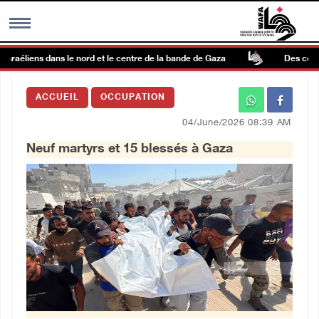
sraéliens dans le nord et le centre de la bande de Gaza
Des colons t
MENU
ACCUEIL
OCCUPATION
h
Galerie d’images
04/June/2026 08:39 AM
Neuf martyrs et 15 blessés à Gaza
Centre palestinien
rmations
العربية
English