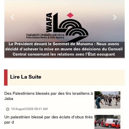
Les colons envahissent les terres des citoye ...
09/August/2026 04:41 PM
Previous
Next
Shahin : La réunion d’Amman appelle à une ac ...
09/August/2026 04:23 PM
Des ministres et des membres de la Knesset p ...
Le Président devant le Sommet de Manama : Nous avons
décidé d'achever la mise en œuvre des décisions du Conseil
09/August/2026 02:36 PM
Central concernant les relations avec l'État occupant
Les autorités d’occupation reconnaissent le ...
09/August/2026 02:08 PM
Lire La Suite
Les colons déracinent des dizaines d’arbres ...
09/August/2026 01:45 PM
Des Palestiniens blessés par des tirs israéliens à
133 colons israéliens font irruption dans la ...
Jaba
09/August/2026 12:55 PM
10/August/2026 09:41 AM
Des cultures endommagées après le pâturage d ...
Un palestinien blessé par des éclats d'obus tirés
par d
09/August/2026 12:03 PM