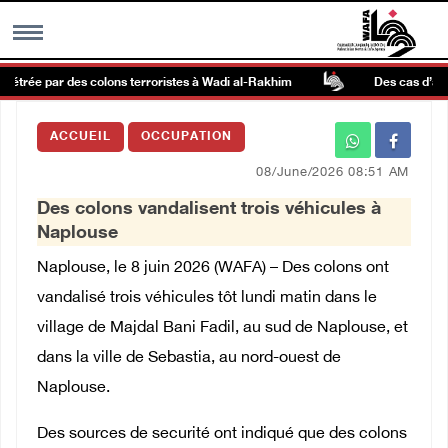
rpétrée par des colons terroristes à Wadi al-Rakhim
Des cas d’asphy
MENU
ACCUEIL
OCCUPATION
h
Galerie d’images
08/June/2026 08:51 AM
Des colons vandalisent trois véhicules à
Centre palestinien
Naplouse
Naplouse, le 8 juin 2026 (WAFA) – Des colons ont
rmations
vandalisé trois véhicules tôt lundi matin dans le
village de Majdal Bani Fadil, au sud de Naplouse, et
العربية
dans la ville de Sebastia, au nord-ouest de
Naplouse.
English
Des sources de securité ont indiqué que des colons