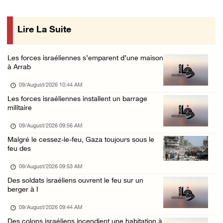
Plusieurs cas d’asphyxie lors du raid des fo ...
08/August/2026 06:16 PM
Lire La Suite
Une session du Conseil de sécurité sur la Ci ...
08/August/2026 05:15 PM
Les forces israéliennes s’emparent d’une maison
Un colon terroriste laisse son bétail dans l ...
à Arrab
08/August/2026 03:41 PM
09/August/2026 10:44 AM
Deux civils blessés lors d’une attaque menée ...
Les forces israéliennes installent un barrage
militaire
08/August/2026 02:54 PM
Le Président reçoit le conseil municipal de ...
09/August/2026 09:56 AM
Malgré le cessez-le-feu, Gaza toujours sous le
08/August/2026 02:21 PM
feu des
L’occupation continue de ravager des terres ...
09/August/2026 09:53 AM
08/August/2026 12:16 PM
Des soldats israéliens ouvrent le feu sur un
73384 martyrs et 174242 blessés depuis le dé ...
berger à I
08/August/2026 11:22 AM
09/August/2026 09:44 AM
Des colons israéliens incendient une habitation à