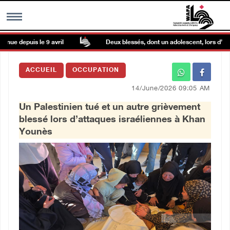
ue depuis le 9 avril
Deux blessés, dont un adolescent, lors d’une i
MENU
ACCUEIL
OCCUPATION
h
Galerie d’images
14/June/2026 09:05 AM
Un Palestinien tué et un autre grièvement
Centre palestinien
blessé lors d’attaques israéliennes à Khan
Younès
rmations
العربية
English