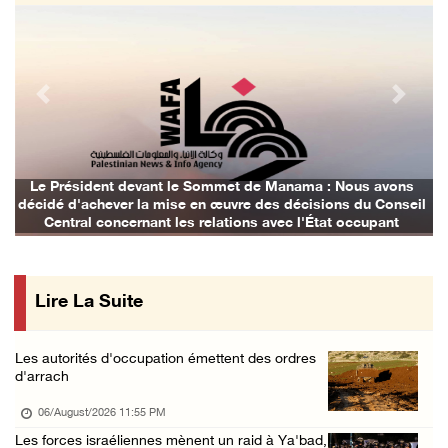
06/August/2026 07:02 PM
Les forces israéliennes ferment les abords d ...
06/August/2026 06:24 PM
Previous
Next
Tubas : déploiement militaire israélien et t ...
06/August/2026 05:44 PM
Environ 58 000 cas de varicelle recensés dan ...
Le Président devant le Sommet de Manama : Nous avons
L
décidé d'achever la mise en œuvre des décisions du Conseil
06/August/2026 04:58 PM
Central concernant les relations avec l'État occupant
Offensive israélienne à Qalandia : 16 Palest ...
06/August/2026 04:30 PM
Lire La Suite
Des ministres des affaires étrangères de hui ...
06/August/2026 03:06 PM
Les autorités d'occupation émettent des ordres
Croissant-Rouge : 16 blessés suite à l'agres ...
d'arrach
06/August/2026 01:42 PM
06/August/2026 11:55 PM
Les forces d'occupation rasent 4 dunams à Ba ...
Les forces israéliennes mènent un raid à Ya'bad,