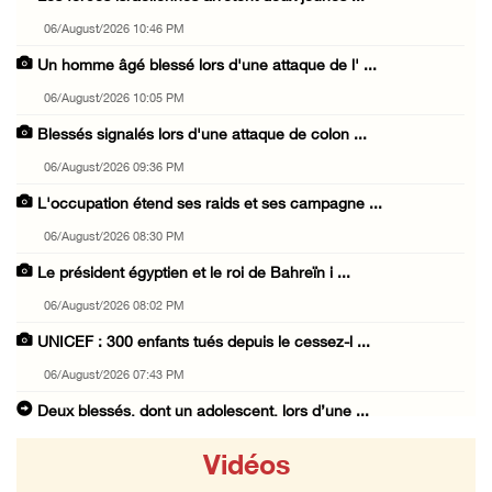
06/August/2026 10:46 PM
Un homme âgé blessé lors d'une attaque de l' ...
06/August/2026 10:05 PM
Blessés signalés lors d'une attaque de colon ...
06/August/2026 09:36 PM
L'occupation étend ses raids et ses campagne ...
06/August/2026 08:30 PM
Le président égyptien et le roi de Bahreïn i ...
06/August/2026 08:02 PM
UNICEF : 300 enfants tués depuis le cessez-l ...
06/August/2026 07:43 PM
Deux blessés, dont un adolescent, lors d’une ...
06/August/2026 07:10 PM
Vidéos
Israël restitue la dépouille d’Alaa Sobeh, d ...